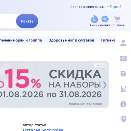
~ 5 дней
Срок хранения заказа
Искать
Акции
Уценка
Корзина
лечение орви и гриппа
Здоровье ног и суставов
Гигиена и уход
Реклама
Автор статьи
Наталья Белоусова