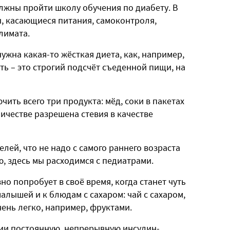
лжны пройти школу обучения по диабету. В
ы, касающиеся питания, самоконтроля,
лимата.
нужна какая-то жёсткая диета, как, например,
ть – это строгий подсчёт съеденной пищи, на
ить всего три продукта: мёд, соки в пакетах
личестве разрешена стевия в качестве
лей, что не надо с самого раннего возраста
ю, здесь мы расходимся с педиатрами.
но попробует в своё время, когда станет чуть
алышей и к блюдам с сахаром: чай с сахаром,
чень легко, например, фруктами.
нии постоянную, непрерывную инсулин-