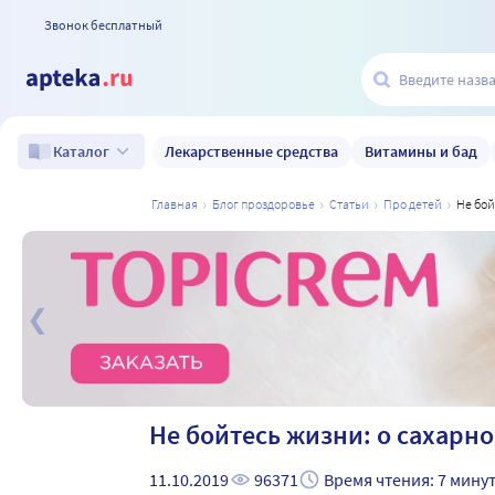
Звонок бесплатный
Лекарственные средства
Витамины и бад
Каталог
главная
блог проздоровье
статьи
про детей
не бо
а
Не бойтесь жизни: о сахарно
11.10.2019
96371
Время чтения: 7 мину