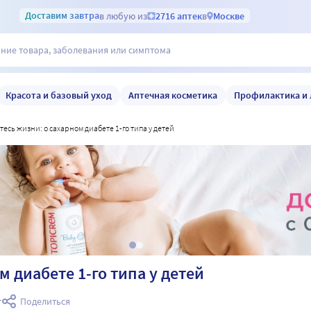
Доставим
завтра
в любую из
2716 аптек
в
Москве
Красота и базовый уход
Аптечная косметика
Профилактика и 
йтесь жизни: о сахарном диабете 1-го типа у детей
м диабете 1-го типа у детей
т
Поделиться