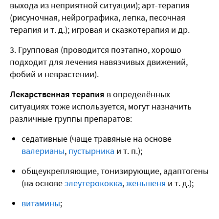
выхода из неприятной ситуации); арт-терапия
(рисуночная, нейрографика, лепка, песочная
терапия и т. д.); игровая и сказкотерапия и др.
Групповая (проводится поэтапно, хорошо
подходит для лечения навязчивых движений,
фобий и неврастении).
Лекарственная терапия
в определённых
ситуациях тоже используется, могут назначить
различные группы препаратов:
седативные (чаще травяные на основе
валерианы
,
пустырника
и т. п.);
общеукрепляющие, тонизирующие, адаптогены
(на основе
элеутерококка
,
женьшеня
и т. д.);
витамины
;