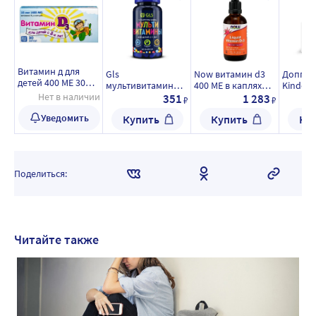
Витамин д для
Gls
Now витамин d3
Доппел
детей 400 МЕ 30
мультивитамины
400 МЕ в каплях
Kinder 
шт. капсулы
Нет в наличии
для детей 60 шт.
для детей 59 мл
Витами
351
1 283
₽
₽
массой 200 мг/
капсулы массой
жидкость флакон
детей с 
реалкапс/
Уведомить
Купить
Купить
Ку
450 мг
с дозатором
вкусом
60 шт. 
жевате
массой 
Поделиться:
Читайте также