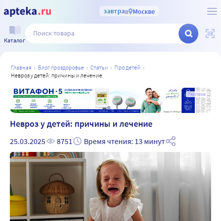
завтра
в
Москве
Каталог
главная
блог проздоровье
статьи
про детей
невроз у детей: причины и лечение
а
Реклама
Невроз у детей: причины и лечение
25.03.2025
8751
Время чтения: 13 минут