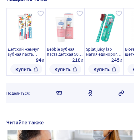
Детский жемчуг
Bebble зубная
Splat juicy lab
Biorepa
зубная паста
паста детская 50
магия единорога
щетка 
детская
мл
зубная щетка
детская
94
210
245
₽
₽
₽
волшебные
детская с ионами
Купить
Купить
Купить
Ку
фрукты 50 мл
серебра clear
прозрачная
Поделиться:
Читайте также