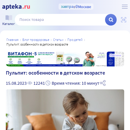
завтра
в
Москве
Каталог
главная
блог проздоровье
статьи
про детей
пульпит: особенности в детском возрасте
а
Реклама
Пульпит: особенности в детском возрасте
15.08.2023
12241
Время чтения: 10 минут