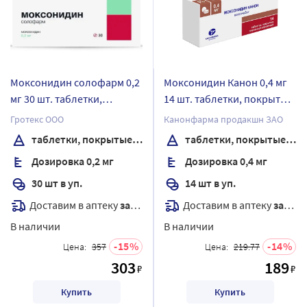
Моксонидин солофарм 0,2
Моксонидин Канон 0,4 мг
мг 30 шт. таблетки,
14 шт. таблетки, покрытые
покрытые пленочной
пленочной оболочкой
Гротекс ООО
Канонфарма продакшн ЗАО
оболочкой
таблетки, покрытые пленочной оболочкой
таблетки, покрытые пленочной оболочкой
Дозировка 0,2 мг
Дозировка 0,4 мг
30 шт в уп.
14 шт в уп.
Доставим в аптеку
завтра
Доставим в аптеку
завтра
В наличии
В наличии
15
14
Цена:
357
Цена:
219.77
303
189
₽
₽
Купить
Купить