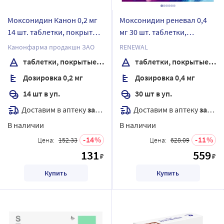
Моксонидин Канон 0,2 мг
Моксонидин реневал 0,4
14 шт. таблетки, покрытые
мг 30 шт. таблетки,
пленочной оболочкой
покрытые пленочной
Канонфарма продакшн ЗАО
RENEWAL
оболочкой
таблетки, покрытые пленочной оболочкой
таблетки, покрытые пленочной оболочкой
Дозировка 0,2 мг
Дозировка 0,4 мг
14 шт в уп.
30 шт в уп.
Доставим в аптеку
завтра
Доставим в аптеку
завтра
В наличии
В наличии
14
11
Цена:
152.33
Цена:
628.09
131
559
₽
₽
Купить
Купить