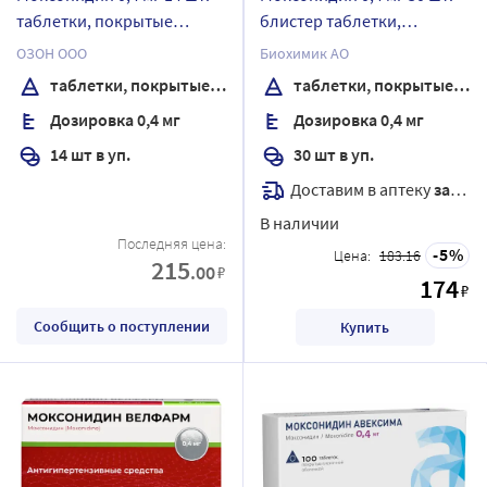
таблетки, покрытые
блистер таблетки,
пленочной оболочкой
покрытые пленочной
ОЗОН ООО
Биохимик АО
оболочкой
таблетки, покрытые пленочной оболочкой
таблетки, покрытые пленочной оболочкой
Дозировка 0,4 мг
Дозировка 0,4 мг
14 шт в уп.
30 шт в уп.
Доставим в аптеку
завтра
В наличии
Последняя цена:
5
Цена:
183.16
215
.00
₽
174
₽
Сообщить о поступлении
Купить