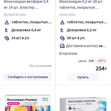
Моксонидин велфарм 0,4
Моксонидин 0,2 мг 28 шт.
мг 14 шт. блистер
таблетки, покрытые
таблетки, покрытые
пленочной оболочкой
ВЕЛФАРМ ООО
ОЗОН ООО
пленочной оболочкой
таблетки, покрытые пленочной оболочкой
таблетки, покрытые пленочной оболочкой
Дозировка 0,4 мг
Дозировка 0,2 мг
14 шт в уп.
28 шт в уп.
Доставим в аптеку
завтра
В наличии
19
Цена:
315
Нет в наличии
254
₽
Сообщить о поступлении
Купить