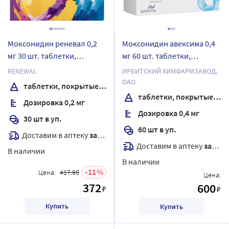
Моксонидин реневал 0,2
Моксонидин авексима 0,4
мг 30 шт. таблетки,
мг 60 шт. таблетки,
покрытые пленочной
покрытые пленочной
RENEWAL
ИРБИТСКИЙ ХИМФАРМЗАВОД,
оболочкой
оболочкой
ОАО
таблетки, покрытые пленочной оболочкой
таблетки, покрытые пленочной оболочкой
Дозировка 0,2 мг
Дозировка 0,4 мг
30 шт в уп.
60 шт в уп.
Доставим в аптеку
завтра
Доставим в аптеку
завтра
В наличии
В наличии
11
Цена:
417.98
Цена:
372
600
₽
₽
Купить
Купить