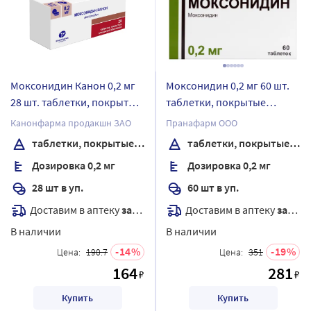
Моксонидин Канон 0,2 мг
Моксонидин 0,2 мг 60 шт.
28 шт. таблетки, покрытые
таблетки, покрытые
пленочной оболочкой
пленочной оболочкой
Канонфарма продакшн ЗАО
Пранафарм ООО
таблетки, покрытые пленочной оболочкой
таблетки, покрытые пленочной оболочкой
Дозировка 0,2 мг
Дозировка 0,2 мг
28 шт в уп.
60 шт в уп.
Доставим в аптеку
завтра
Доставим в аптеку
завтра
В наличии
В наличии
14
19
Цена:
190.7
Цена:
351
164
281
₽
₽
Купить
Купить