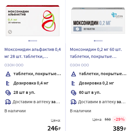
Моксонидин альфактив 0,4
Моксонидин 0,2 мг 60 шт.
мг 28 шт. таблетки,
таблетки, покрытые
покрытые пленочной
пленочной оболочкой
ОЗОН ООО
ОЗОН ООО
оболочкой
таблетки, покрытые пленочной оболочкой
таблетки, покрытые пленочной оболочкой
Дозировка 0,4 мг
Дозировка 0,2 мг
28 шт в уп.
60 шт в уп.
Доставим в аптеку
завтра
Доставим в аптеку
завтра
В наличии
В наличии
29
Цена:
550
Цена:
246
389
₽
₽