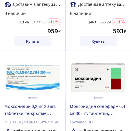
Доставим в аптеку
завтра
Доставим в аптеку
завтра
В наличии
В наличии
11
11
Цена:
1077.53
Цена:
666.29
959
593
₽
₽
Купить
Купить
Моксонидин 0,2 мг 20 шт.
Моксонидин солофарм 0,4
таблетки, покрытые
мг 30 шт. таблетки,
пленочной оболочкой
покрытые пленочной
ФГУП НПЦ Фармзащита ФМБА
Гротекс ООО
оболочкой
таблетки, покрытые пленочной оболочкой
таблетки, покрытые пленочной оболочкой