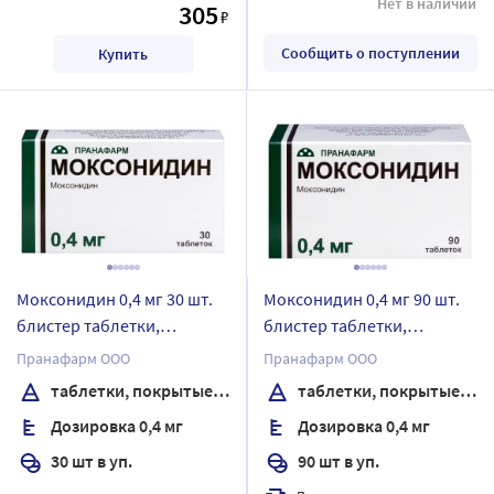
Нет в наличии
305
₽
Сообщить о поступлении
Купить
Моксонидин 0,4 мг 30 шт.
Моксонидин 0,4 мг 90 шт.
блистер таблетки,
блистер таблетки,
покрытые пленочной
покрытые пленочной
Пранафарм ООО
Пранафарм ООО
оболочкой
оболочкой
таблетки, покрытые пленочной оболочкой
таблетки, покрытые пленочной оболочкой
Дозировка 0,4 мг
Дозировка 0,4 мг
30 шт в уп.
90 шт в уп.