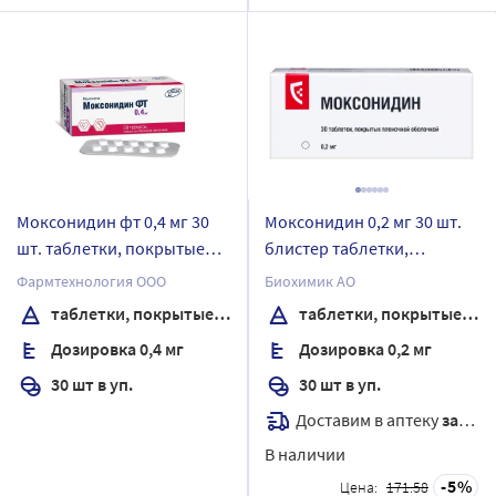
Моксонидин фт 0,4 мг 30
Моксонидин 0,2 мг 30 шт.
шт. таблетки, покрытые
блистер таблетки,
пленочной оболочкой
покрытые пленочной
Фармтехнология ООО
Биохимик АО
оболочкой
таблетки, покрытые пленочной оболочкой
таблетки, покрытые пленочной оболочкой
Дозировка 0,4 мг
Дозировка 0,2 мг
30 шт в уп.
30 шт в уп.
Доставим в аптеку
завтра
В наличии
5
Цена:
171.58