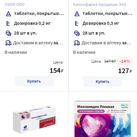
покрытые пленочной
пленочной оболочкой
ОЗОН ООО
Канонфарма продакшн ЗАО
оболочкой
таблетки, покрытые пленочной оболочкой
таблетки, покрытые пленочной оболочкой
Дозировка 0,2 мг
Дозировка 0,3 мг
28 шт в уп.
28 шт в уп.
Доставим в аптеку
завтра
Доставим в аптеку
завтра
В наличии
В наличии
14
Цена:
147.67
Цена:
154
127
₽
₽
Купить
Купить