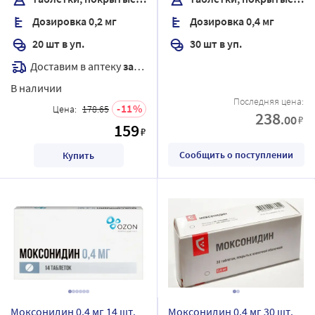
Дозировка 0,2 мг
Дозировка 0,4 мг
20 шт в уп.
30 шт в уп.
Доставим в аптеку
завтра
В наличии
Последняя цена:
11
Цена:
178.65
238
.00
₽
159
₽
Сообщить о поступлении
Купить
Моксонидин 0,4 мг 14 шт.
Моксонидин 0,4 мг 30 шт.