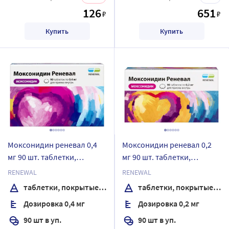
126
651
₽
₽
Купить
Купить
Моксонидин реневал 0,4
Моксонидин реневал 0,2
мг 90 шт. таблетки,
мг 90 шт. таблетки,
покрытые пленочной
покрытые пленочной
RENEWAL
RENEWAL
оболочкой
оболочкой
таблетки, покрытые пленочной оболочкой
таблетки, покрытые пленочной оболочкой
Дозировка 0,4 мг
Дозировка 0,2 мг
90 шт в уп.
90 шт в уп.