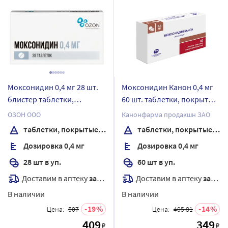
Моксонидин 0,4 мг 28 шт.
Моксонидин Канон 0,4 мг
блистер таблетки,
60 шт. таблетки, покрытые
покрытые пленочной
пленочной оболочкой
ОЗОН ООО
Канонфарма продакшн ЗАО
оболочкой
таблетки, покрытые пленочной оболочкой
таблетки, покрытые пленочной оболочкой
Дозировка 0,4 мг
Дозировка 0,4 мг
28 шт в уп.
60 шт в уп.
Доставим в аптеку
завтра
Доставим в аптеку
завтра
В наличии
В наличии
19
14
Цена:
507
Цена:
405.81
409
349
₽
₽