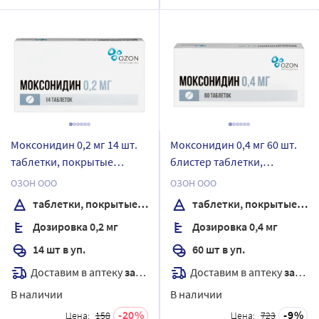
Моксонидин 0,2 мг 14 шт.
Моксонидин 0,4 мг 60 шт.
таблетки, покрытые
блистер таблетки,
пленочной оболочкой
покрытые пленочной
ОЗОН ООО
ОЗОН ООО
оболочкой
таблетки, покрытые пленочной оболочкой
таблетки, покрытые пленочной оболочкой
Дозировка 0,2 мг
Дозировка 0,4 мг
14 шт в уп.
60 шт в уп.
Доставим в аптеку
завтра
Доставим в аптеку
завтра
В наличии
В наличии
20
9
Цена:
158
Цена:
723