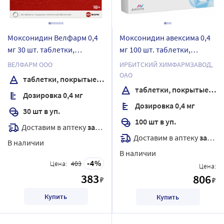
Моксонидин Велфарм 0,4
Моксонидин авексима 0,4
мг 30 шт. таблетки,
мг 100 шт. таблетки,
покрытые пленочной
покрытые пленочной
ВЕЛФАРМ ООО
ИРБИТСКИЙ ХИМФАРМЗАВОД,
оболочкой
оболочкой
ОАО
таблетки, покрытые пленочной оболочкой
таблетки, покрытые пленочной оболочкой
Дозировка 0,4 мг
Дозировка 0,4 мг
30 шт в уп.
100 шт в уп.
Доставим в аптеку
завтра
Доставим в аптеку
завтра
В наличии
В наличии
4
Цена:
403
Цена:
383
806
₽
₽
Купить
Купить