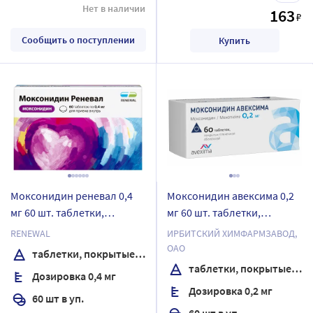
Нет в наличии
163
₽
Сообщить о поступлении
Купить
Моксонидин реневал 0,4
Моксонидин авексима 0,2
мг 60 шт. таблетки,
мг 60 шт. таблетки,
покрытые пленочной
покрытые пленочной
RENEWAL
ИРБИТСКИЙ ХИМФАРМЗАВОД,
оболочкой
оболочкой
ОАО
таблетки, покрытые пленочной оболочкой
таблетки, покрытые пленочной оболочкой
Дозировка 0,4 мг
Дозировка 0,2 мг
60 шт в уп.
60 шт в уп.