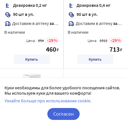
Дозировка 0,2 мг
Дозировка 0,4 мг
90 шт в уп.
90 шт в уп.
Доставим в аптеку
завтра
Доставим в аптеку
завтра
В наличии
В наличии
29
29
Цена:
654
Цена:
1012
460
713
₽
₽
Купить
Купить
Куки необходимы для более удобного посещения сайтов.
Мы используем куки для вашего комфорта!
Узнайте больше про использование cookie.
Согласен
Моксонидин Канон 0,2 мг
Моксонидин Канон 0,2 мг
Корзина
Вход / Регистрация