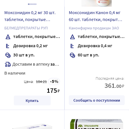
Моксонидин 0,2 мг 30 шт.
Моксонидин Канон 0,4 мг
таблетки, покрытые
60 шт. таблетки, покрытые
пленочной оболочкой
пленочной оболочкой
БЕЛМЕДПРЕПАРАТЫ РУП
Канонфарма продакшн ЗАО
банка
таблетки, покрытые пленочной оболочкой
таблетки, покрытые пленочной оболочкой
Дозировка 0,2 мг
Дозировка 0,4 мг
30 шт в уп.
60 шт в уп.
Доставим в аптеку
завтра
В наличии
Последняя цена:
5
Цена:
184.21
361
.00
₽
175
₽
Сообщить о поступлении
Купить