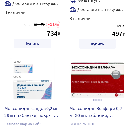
Доставим в аптеку
завтра
Доставим в аптеку
завтра
В наличии
В наличии
11
Цена:
824.72
Цена:
734
497
₽
₽
Купить
Купить
Моксонидин сандоз 0,2 мг
Моксонидин Велфарм 0,2
28 шт. таблетки, покрытые
мг 30 шт. таблетки,
пленочной оболочкой
покрытые пленочной
Салютас Фарма ГмбХ
ВЕЛФАРМ ООО
оболочкой