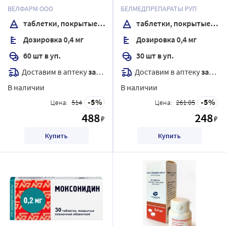
покрытые пленочной
пленочной оболочкой
ВЕЛФАРМ ООО
БЕЛМЕДПРЕПАРАТЫ РУП
оболочкой
таблетки, покрытые пленочной оболочкой
таблетки, покрытые пленочной оболочкой
Дозировка 0,4 мг
Дозировка 0,4 мг
60 шт в уп.
30 шт в уп.
Доставим в аптеку
завтра
Доставим в аптеку
завтра
В наличии
В наличии
5
5
Цена:
514
Цена:
261.05
488
248
₽
₽
Купить
Купить