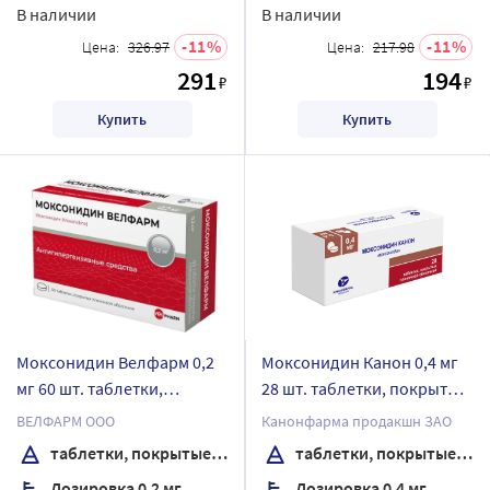
В наличии
В наличии
11
11
Цена:
326.97
Цена:
217.98
291
194
₽
₽
Купить
Купить
Моксонидин Велфарм 0,2
Моксонидин Канон 0,4 мг
мг 60 шт. таблетки,
28 шт. таблетки, покрытые
покрытые пленочной
пленочной оболочкой
ВЕЛФАРМ ООО
Канонфарма продакшн ЗАО
оболочкой
таблетки, покрытые пленочной оболочкой
таблетки, покрытые пленочной оболочкой
Дозировка 0,2 мг
Дозировка 0,4 мг