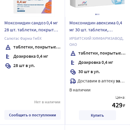
Моксонидин сандоз 0,4 мг
Моксонидин авексима 0,4
28 шт. таблетки, покрытые
мг 30 шт. таблетки,
пленочной оболочкой
покрытые пленочной
Салютас Фарма ГмбХ
ИРБИТСКИЙ ХИМФАРМЗАВОД,
оболочкой
ОАО
таблетки, покрытые пленочной оболочкой
таблетки, покрытые пленочной оболочкой
Дозировка 0,4 мг
Дозировка 0,4 мг
28 шт в уп.
30 шт в уп.
Доставим в аптеку
завтра
В наличии
Цена:
Нет в наличии
429
₽
Сообщить о поступлении
Купить