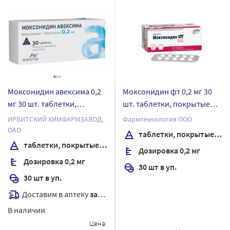
Моксонидин авексима 0,2
Моксонидин фт 0,2 мг 30
мг 30 шт. таблетки,
шт. таблетки, покрытые
покрытые пленочной
пленочной оболочкой
ИРБИТСКИЙ ХИМФАРМЗАВОД,
Фармтехнология ООО
оболочкой
ОАО
таблетки, покрытые пленочной оболочкой
таблетки, покрытые пленочной оболочкой
Дозировка 0,2 мг
Дозировка 0,2 мг
30 шт в уп.
30 шт в уп.
Доставим в аптеку
завтра
В наличии
Цена: