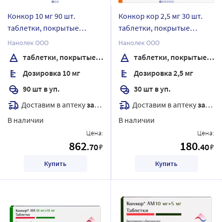
Конкор 10 мг 90 шт.
Конкор кор 2,5 мг 30 шт.
таблетки, покрытые
таблетки, покрытые
пленочной оболочкой
пленочной оболочкой
Нанолек ООО
Нанолек ООО
таблетки, покрытые пленочной оболочкой
таблетки, покрытые пленочной оболочкой
Дозировка 10 мг
Дозировка 2,5 мг
90 шт в уп.
30 шт в уп.
Доставим в аптеку
завтра
Доставим в аптеку
завтра
В наличии
В наличии
Цена:
Цена:
862
180
.70
.40
₽
₽
Купить
Купить