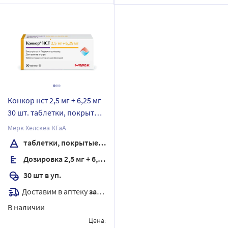
Конкор нст 2,5 мг + 6,25 мг
30 шт. таблетки, покрытые
пленочной оболочкой
Мерк Хелскеа КГаА
таблетки, покрытые пленочной оболочкой
Дозировка 2,5 мг + 6,25 мг
30 шт в уп.
Доставим в аптеку
завтра
В наличии
Цена: