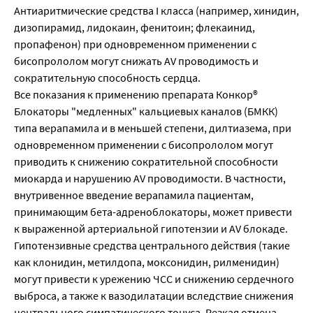
Антиаритмические средства I класса (например, хинидин,
дизопирамид, лидокаин, фенитоин; флекаинид,
пропафенон) при одновременном применении с
бисопрололом могут снижать AV проводимость и
сократительную способность сердца.
Все показания к применению препарата Конкор®
Блокаторы "медленных" кальциевых каналов (БМКК)
типа верапамила и в меньшей степени, дилтиазема, при
одновременном применении с бисопрололом могут
приводить к снижению сократительной способности
миокарда и нарушению AV проводимости. В частности,
внутривенное введение верапамила пациентам,
принимающим бета-адреноблокаторы, может привести
к выраженной артериальной гипотензии и AV блокаде.
Гипотензивные средства центрального действия (такие
как клонидин, метилдопа, моксонидин, рилменидин)
могут привести к урежению ЧСС и снижению сердечного
выброса, а также к вазодилатации вследствие снижения
центрального симпатического тонуса. Резкая отмена,