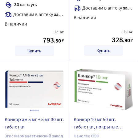
30 шт в уп.
Доставим в аптеку
завтра
Доставим в аптеку
завтра
В наличии
В наличии
Цена:
Цена:
328
793
.90
.30
₽
₽
Купить
Купить
Конкор ам 5 мг + 5 мг 30 шт.
Конкор 10 мг 50 шт.
таблетки
таблетки, покрытые
пленочной оболочкой
Эгис Фармацевтический завод
Нанолек ООО