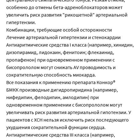
особенно до отмены бета-адреноблокаторов может
увеличить риск развития "рикошетной" артериальной
гипертензии.
Комбинации, требующие особой осторожности
Лечение артериальной гипертензии и стенокардии
Антиаритмические средства I класса (например, хинидин,
дизопирамид, лидокаин, фенитоин; флекаинид,
пропафенон) при одновременном применении с
бисопрололом могут снижать AV проводимость и
сократительную способность миокарда.
Все показания к применению препарата Конкор®
БМКК производные дигидропиридина (например,
нифедипин, фелодипин, амлодипин) при
одновременном применении с бисопрололом могут
увеличивать риск развития артериальной гипотензии. У
пациентов с ХСН нельзя исключить риск последующего
ухудшения сократительной функции сердца.
Антиаритмические средства III класса (например,