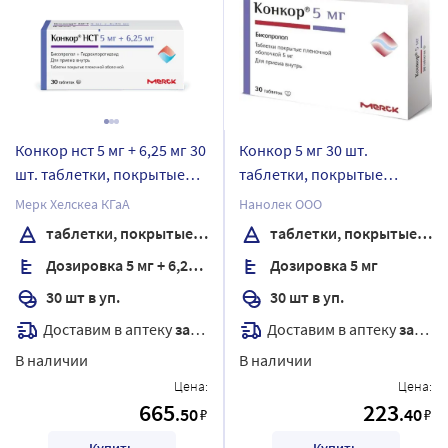
Конкор нст 5 мг + 6,25 мг 30
Конкор 5 мг 30 шт.
шт. таблетки, покрытые
таблетки, покрытые
пленочной оболочкой
пленочной оболочкой
Мерк Хелскеа КГаА
Нанолек ООО
таблетки, покрытые пленочной оболочкой
таблетки, покрытые пленочной оболочкой
Дозировка 5 мг + 6,25 мг
Дозировка 5 мг
30 шт в уп.
30 шт в уп.
Доставим в аптеку
завтра
Доставим в аптеку
завтра
В наличии
В наличии
Цена:
Цена:
665
223
.50
.40
₽
₽
Купить
Купить