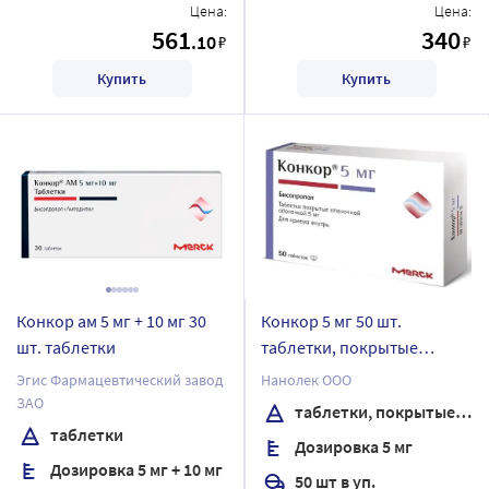
Цена:
Цена:
561
340
.10
₽
₽
Купить
Купить
Конкор ам 5 мг + 10 мг 30
Конкор 5 мг 50 шт.
шт. таблетки
таблетки, покрытые
пленочной оболочкой
Эгис Фармацевтический завод
Нанолек ООО
ЗАО
таблетки, покрытые пленочной оболочкой
таблетки
Дозировка 5 мг
Дозировка 5 мг + 10 мг
50 шт в уп.