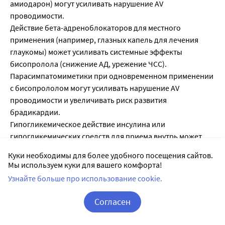
амиодарон) могут усиливать нарушение AV
проводимости.
Действие бета-адреноблокаторов для местного
применения (например, глазных капель для лечения
глаукомы) может усиливать системные эффекты
бисопролола (снижение АД, урежение ЧСС).
Парасимпатомиметики при одновременном применении
с бисопрололом могут усиливать нарушение AV
проводимости и увеличивать риск развития
брадикардии.
Гипогликемическое действие инсулина или
гипогликемических средств для приема внутрь может
усиливаться. Признаки гипогликемии - в частности
Куки необходимы для более удобного посещения сайтов.
тахикардия - могут маскироваться или подавляться.
Мы используем куки для вашего комфорта!
Подобные взаимодействия более вероятны при
Узнайте больше про использование cookie.
применении неселективных бета-адреноблокаторов.
Средства для проведения общей анестезии могут
Согласен
увеличивать риск кардиодепрессивного, действия,
Корзина
Вход / Регистрация
приводя к артериальной гипотензии (см. раздел