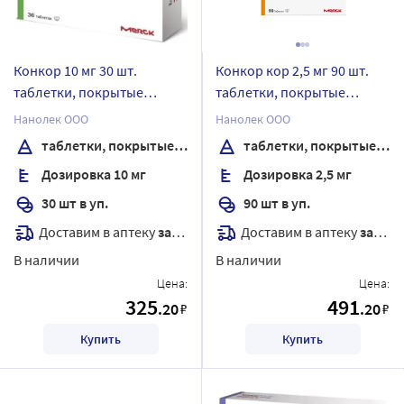
Конкор 10 мг 30 шт.
Конкор кор 2,5 мг 90 шт.
таблетки, покрытые
таблетки, покрытые
пленочной оболочкой
пленочной оболочкой
Нанолек ООО
Нанолек ООО
таблетки, покрытые пленочной оболочкой
таблетки, покрытые пленочной оболочкой
Дозировка 10 мг
Дозировка 2,5 мг
30 шт в уп.
90 шт в уп.
Доставим в аптеку
завтра
Доставим в аптеку
завтра
В наличии
В наличии
Цена:
Цена:
325
491
.20
.20
₽
₽
Купить
Купить