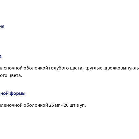
О
ия
а
леночной оболочкой голубого цвета, круглые, двояковыпуклые
ого цвета.
нной формы
леночной оболочкой 25 мг - 20 шт в уп.