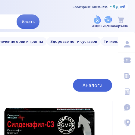
~ 5 дней
Срок хранения заказа
Искать
Акции
Уценка
Корзина
лечение орви и гриппа
Здоровье ног и суставов
Гигиена и уход
Аналоги