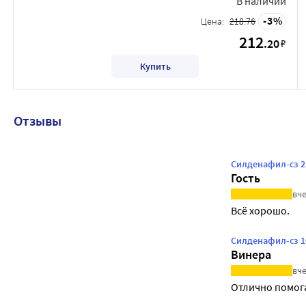
В наличии
3
Цена:
218.76
212
.20
₽
Купить
Отзывы
Силденафил-сз 2
Гость
вче
Всё хорошо.
Силденафил-сз 1
Винера
вче
Отлично помог