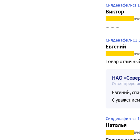
Силденафил-сз 1
Виктор
вче
............
Силденафил-СЗ 5
Евгений
вче
Товар отличный
НАО «Север
Ответ предста
Евгений, сп
С уважением
Силденафил-сз 1
Наталья
вче
Получила преп