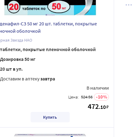
денафил-СЗ 50 мг 20 шт. таблетки, покрытые
ночной оболочкой
рная Звезда НАО
таблетки, покрытые пленочной оболочкой
Дозировка 50 мг
20 шт в уп.
Доставим в аптеку
завтра
В наличии
10
Цена:
524.56
472
.10
₽
Купить