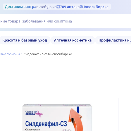
Доставим
завтра
в любую из
709 аптек
в
Новосибирске
Красота и базовый уход
Аптечная косметика
Профилактика и 
ловые гормоны
силденафил-сз в новосибирске