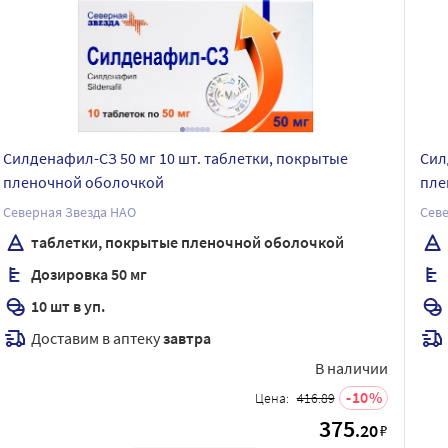
Силденафил-СЗ 50 мг 10 шт. таблетки, покрытые
Сил
пленочной оболочкой
пле
Северная Звезда НАО
Севе
таблетки, покрытые пленочной оболочкой
Дозировка 50 мг
10 шт в уп.
Доставим в аптеку
завтра
В наличии
10
Цена:
416.89
375
.20
₽