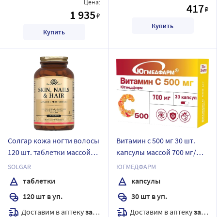
Цена:
417
₽
1 935
₽
Купить
Купить
Солгар кожа ногти волосы
Витамин с 500 мг 30 шт.
120 шт. таблетки массой
капсулы массой 700 мг/
1397 мг
югмедфарм
SOLGAR
ЮГМЕДФАРМ
таблетки
капсулы
120 шт в уп.
30 шт в уп.
Доставим в аптеку
завтра
Доставим в аптеку
завтра