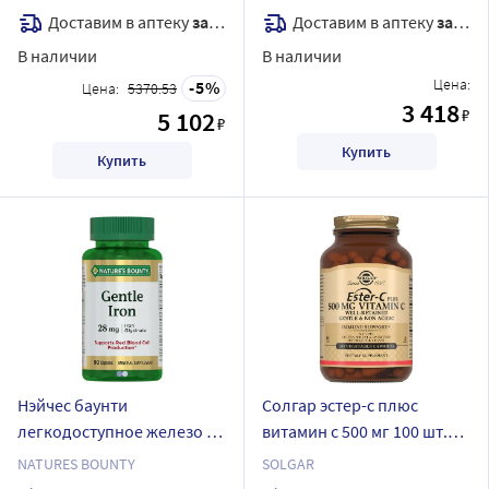
массой 1000 гр
заполнения морщин 15 мл
Доставим в аптеку
завтра
Доставим в аптеку
завтра
В наличии
В наличии
Цена:
5
Цена:
5370.53
3 418
₽
5 102
₽
Купить
Купить
Нэйчес баунти
Солгар эстер-с плюс
легкодоступное железо 28
витамин с 500 мг 100 шт.
мг 90 шт. капсулы массой
капсулы массой 840 мг
NATURES BOUNTY
SOLGAR
546 мг