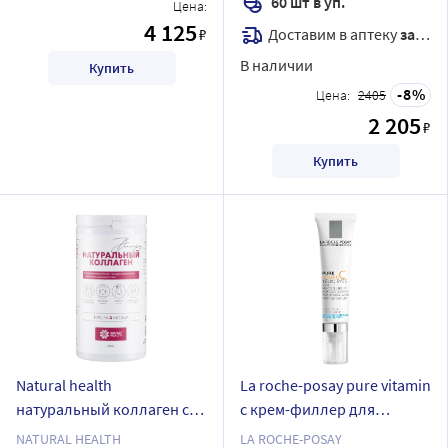
60 шт в уп.
Цена:
4 125
Доставим в аптеку
завтра
₽
В наличии
Купить
8
Цена:
2405
2 205
₽
Купить
Natural health
La roche-posay pure vitamin
натуральный коллаген со
с крем-филлер для
вкусом винограда желе
контура глаз для
NATURAL HEALTH
LA ROCHE-POSAY