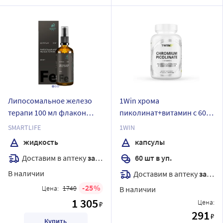
Липосомальное железо
1Win хрома
терапи 100 мл флакон
пиколинат+витамин с 60
жидкость с дозатором
шт. капсулы массой 410 мг
SMARTLIFE
1WIN
капельницей
жидкость
капсулы
Доставим в аптеку
завтра
60 шт в уп.
В наличии
Доставим в аптеку
завтра
25
Цена:
1740
В наличии
1 305
Цена:
₽
291
₽
Купить