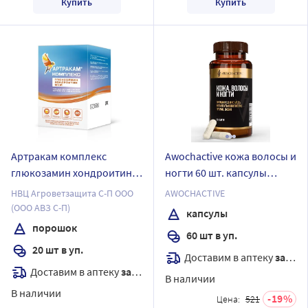
Купить
Купить
Артракам комплекс
Awochactive кожа волосы и
глюкозамин хондроитин
ногти 60 шт. капсулы
мсм 20 шт. пакет-саше
массой 770 мг
НВЦ Агроветзащита С-П ООО
AWOCHACTIVE
порошок массой 4,1 г
(ООО АВЗ С-П)
капсулы
порошок
60 шт в уп.
20 шт в уп.
Доставим в аптеку
завтра
Доставим в аптеку
завтра
В наличии
В наличии
19
Цена:
521