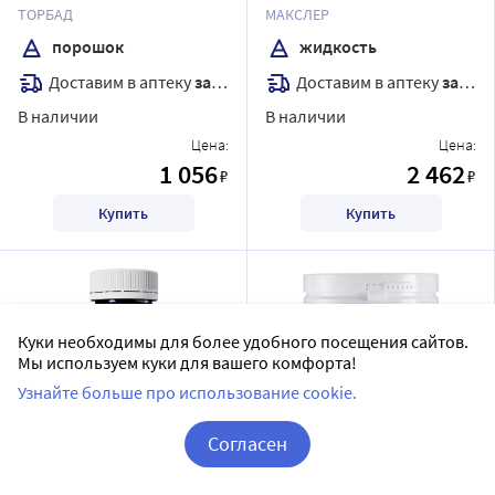
биотином и коэнзимом
клубника жидкость 500 мл
ТОРБАД
МАКСЛЕР
q10 180 гр порошок со
порошок
жидкость
вкусом печенье-топленое
Доставим в аптеку
завтра
Доставим в аптеку
завтра
молоко
В наличии
В наличии
Цена:
Цена:
1 056
2 462
₽
₽
Купить
Купить
Куки необходимы для более удобного посещения сайтов.
Мы используем куки для вашего комфорта!
Узнайте больше про использование cookie.
Согласен
Доктор море селен+цинк
Natural health
Корзина
Вход / Регистрация
максимум 90 шт. капсулы
натуральный коллаген с