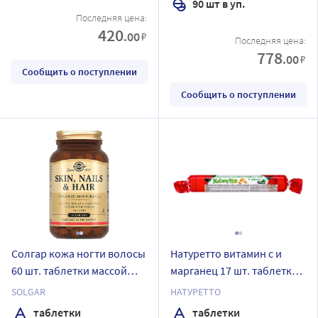
90 шт в уп.
Последняя цена:
420
.00
₽
Последняя цена:
778
.00
₽
Сообщить о поступлении
Сообщить о поступлении
Солгар кожа ногти волосы
Натуретто витамин с и
60 шт. таблетки массой
марганец 17 шт. таблетки
1390,8 мг
массой 2200 мг/клубника
SOLGAR
НАТУРЕТТО
таблетки
таблетки