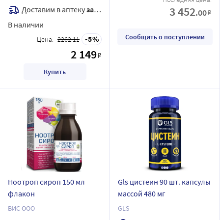
3 452
Доставим в аптеку
завтра
.00
₽
В наличии
Сообщить о поступлении
5
Цена:
2262.11
2 149
₽
Купить
Ноотроп сироп 150 мл
Gls цистеин 90 шт. капсулы
флакон
массой 480 мг
ВИС ООО
GLS