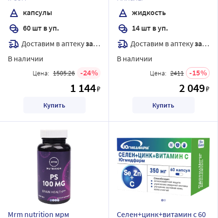
мл жидкость
капсулы
жидкость
60 шт в уп.
14 шт в уп.
Доставим в аптеку
завтра
Доставим в аптеку
завтра
В наличии
В наличии
24
15
Цена:
1505.26
Цена:
2411
1 144
2 049
₽
₽
Купить
Купить
Mrm nutrition мрм
Селен+цинк+витамин с 60