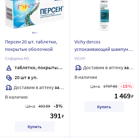
Персен 20 шт. таблетки,
Vichy dercos
покрытые оболочкой
успокаивающий шампунь-
уход для чувствительной
Софарма АО
VICHY
кожи головы для
Доставим в аптеку
завтра
таблетки, покрытые оболочкой
нормальных и жирных
В наличии
20 шт в уп.
волос 200 мл
15
Цена:
1737.98
Доставим в аптеку
завтра
1 469
₽
В наличии
3
Цена:
403.09
Купить
391
₽
Купить