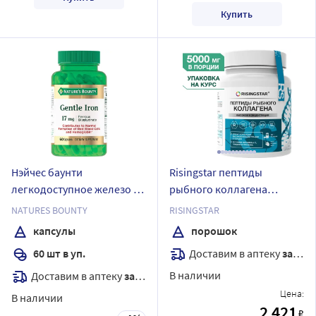
Купить
Нэйчес баунти
Risingstar пептиды
легкодоступное железо 17
рыбного коллагена
мг 60 шт. капсулы массой
высокой концентрации со
NATURES BOUNTY
RISINGSTAR
501 мг
вкусом ягодный микс 165
капсулы
порошок
гр порошок/банка
Доставим в аптеку
завтра
60 шт в уп.
В наличии
Доставим в аптеку
завтра
Цена:
В наличии
2 421
₽