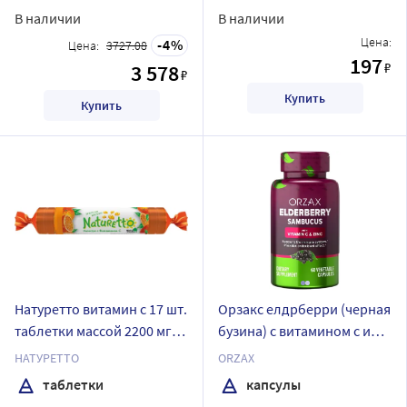
В наличии
В наличии
Цена:
4
Цена:
3727.08
197
₽
3 578
₽
Купить
Купить
Натуретто витамин с 17 шт.
Орзакс елдрберри (черная
таблетки массой 2200 мг/
бузина) с витамином с и
апельсин
цинком 60 шт. капсулы
НАТУРЕТТО
ORZAX
массой 584,5 мг
таблетки
капсулы