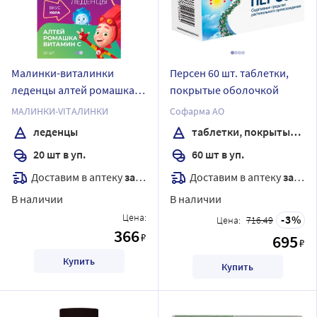
Малинки-виталинки
Персен 60 шт. таблетки,
леденцы алтей ромашка и
покрытые оболочкой
витамин с 20 шт. леденцы
МАЛИНКИ-VITАЛИНКИ
Софарма АО
массой 3,25 г/вкус кола/
леденцы
таблетки, покрытые оболочкой
фиксики
20 шт в уп.
60 шт в уп.
Доставим в аптеку
завтра
Доставим в аптеку
завтра
В наличии
В наличии
Цена:
3
Цена:
716.49
366
₽
695
₽
Купить
Купить