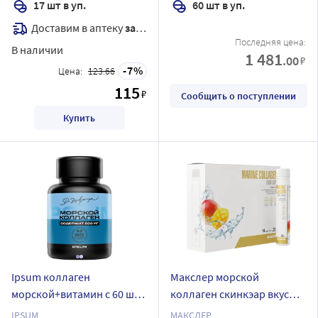
17 шт в уп.
60 шт в уп.
Доставим в аптеку
завтра
Последняя цена:
В наличии
1 481
.00
₽
7
Цена:
123.66
115
₽
Сообщить о поступлении
Купить
Ipsum коллаген
Макслер морской
морской+витамин с 60 шт.
коллаген скинкэар вкус
капсулы массой 728 мг
манго 14 шт. ампулы по 25
IPSUM
МАКСЛЕР