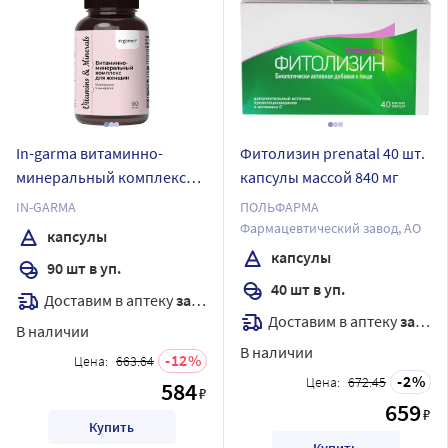
In-garma витаминно-
Фитолизин prenatal 40 шт.
минеральный комплекс
капсулы массой 840 мг
для женщин 90 шт.
IN-GARMA
ПОЛЬФАРМА
капсулы массой 0,67 г
Фармацевтический завод, АО
капсулы
капсулы
90 шт в уп.
40 шт в уп.
Доставим в аптеку
завтра
Доставим в аптеку
завтра
В наличии
В наличии
12
Цена:
663.64
2
Цена:
672.45
584
₽
659
₽
Купить