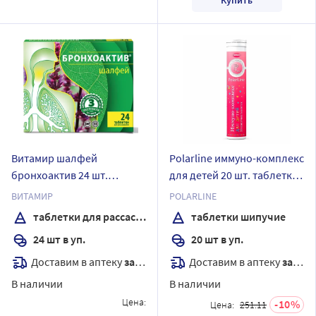
Купить
Витамир шалфей
Polarline иммуно-комплекс
бронхоактив 24 шт.
для детей 20 шт. таблетки
таблетки для
шипучие массой 4 гр г со
ВИТАМИР
POLARLINE
рассасывания массой 960
вкусом малины
таблетки для рассасывания
таблетки шипучие
мг
24 шт в уп.
20 шт в уп.
Доставим в аптеку
завтра
Доставим в аптеку
завтра
В наличии
В наличии
Цена:
10
Цена:
251.11