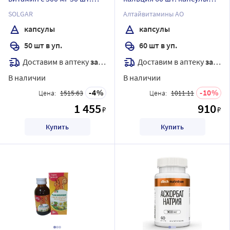
капсулы массой 849 мг
массой 715 мг
SOLGAR
Алтайвитамины АО
капсулы
капсулы
50 шт в уп.
60 шт в уп.
Доставим в аптеку
завтра
Доставим в аптеку
завтра
В наличии
В наличии
4
10
Цена:
1515.63
Цена:
1011.11
1 455
910
₽
₽
Купить
Купить