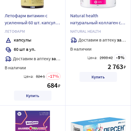
Летофарм витамин с
Natural health
усиленный 60 шт. капсулы
натуральный коллаген со
массой 810 мг/банка
вкусом малины желе
ЛЕТОФАРМ
NATURAL HEALTH
массой 380 гр
Доставим в аптеку
завтра
капсулы
В наличии
60 шт в уп.
5
Цена:
2908.42
Доставим в аптеку
завтра
2 763
₽
В наличии
17
Цена:
824.1
Купить
684
₽
Купить