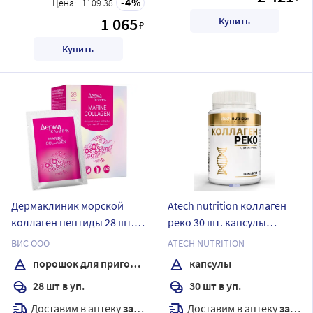
4
Цена:
1109.38
1 065
Купить
₽
Купить
Дермаклиник морской
Atech nutrition коллаген
коллаген пептиды 28 шт.
реко 30 шт. капсулы
пакет-саше порошок для
массой 870 мг
ВИС ООО
ATECH NUTRITION
приготовления раствора
порошок для приготовления раствора
капсулы
для приема внутрь массой
28 шт в уп.
30 шт в уп.
1,6 гр
Доставим в аптеку
завтра
Доставим в аптеку
завтра