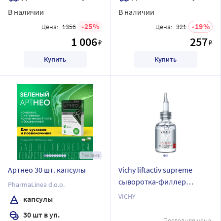
В наличии
В наличии
25
19
Цена:
1356
Цена:
321
1 006
257
₽
₽
Купить
Купить
Реклама
Артнео 30 шт. капсулы
Vichy liftactiv supreme
сыворотка-филлер
PharmaLinea d.o.o.
гиалуроновая
VICHY
капсулы
пролонгированного
30 шт в уп.
действия 30 мл
Последняя цена: