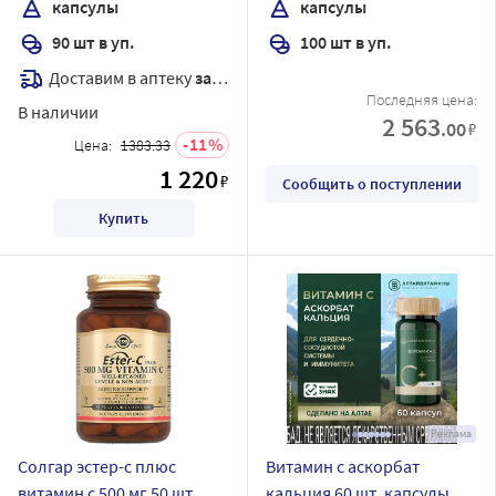
капсулы
капсулы
90 шт в уп.
100 шт в уп.
Доставим в аптеку
завтра
Последняя цена:
В наличии
2 563
.00
₽
11
Цена:
1383.33
1 220
₽
Сообщить о поступлении
Купить
Реклама
Солгар эстер-с плюс
Витамин с аскорбат
витамин с 500 мг 50 шт.
кальция 60 шт. капсулы