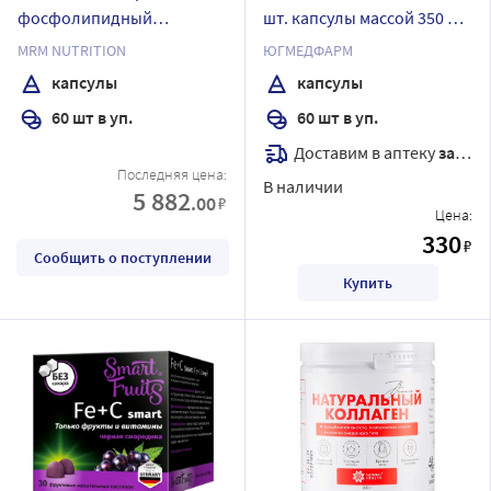
фосфолипидный
шт. капсулы массой 350 мг/
комплекс 60 шт. капсулы
югмедфарм
MRM NUTRITION
ЮГМЕДФАРМ
массой 1056 мг
капсулы
капсулы
60 шт в уп.
60 шт в уп.
Доставим в аптеку
завтра
Последняя цена:
В наличии
5 882
.00
₽
Цена:
330
₽
Сообщить о поступлении
Купить