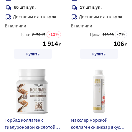
60 шт в уп.
17 шт в уп.
Доставим в аптеку
завтра
Доставим в аптеку
завтра
В наличии
В наличии
12
7
Цена:
2179.17
Цена:
113.98
1 914
106
₽
₽
Купить
Купить
Торбад коллаген с
Макслер морской
гиалуроновой кислотой
коллаген скинкэар вкус