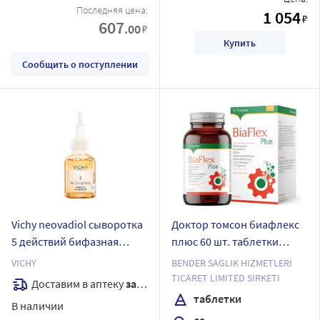
Последняя цена:
1 054
₽
607
.00
₽
Купить
Сообщить о поступлении
Vichy neovadiol сыворотка
Доктор томсон биафлекс
5 действий бифазная
плюс 60 шт. таблетки
менопаузальная 30 мл
массой 1680 мг
VICHY
BENDER SAGLIK HIZMETLERI
TICARET LIMITED SIRKETI
Доставим в аптеку
завтра
таблетки
В наличии