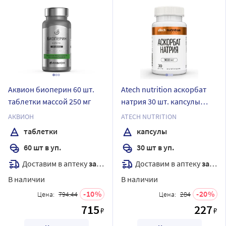
Аквион биоперин 60 шт.
Atech nutrition аскорбат
таблетки массой 250 мг
натрия 30 шт. капсулы
массой 1220 мг
АКВИОН
ATECH NUTRITION
таблетки
капсулы
60 шт в уп.
30 шт в уп.
Доставим в аптеку
завтра
Доставим в аптеку
завтра
В наличии
В наличии
10
20
Цена:
794.44
Цена:
284
715
227
₽
₽