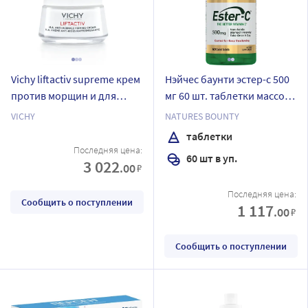
Vichy liftactiv supreme крем
Нэйчес баунти эстер-с 500
против морщин и для
мг 60 шт. таблетки массой
упругости сухой кожи 50
1098 мг
VICHY
NATURES BOUNTY
мл
таблетки
Последняя цена:
60 шт в уп.
3 022
.00
₽
Последняя цена:
Сообщить о поступлении
1 117
.00
₽
Сообщить о поступлении