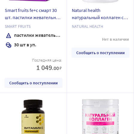
Smart fruits fe+c смарт 30
Natural health
шт. пастилки жевательные
натуральный коллаген со
массой 2,5 г
вкусом вишни желе массой
SMART FRUITS
NATURAL HEALTH
380 гр
пастилки жевательные
Нет в наличии
30 шт в уп.
Сообщить о поступлении
Последняя цена:
1 049
.00
₽
Сообщить о поступлении