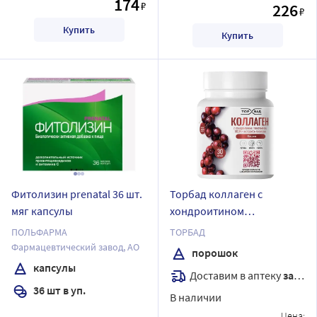
174
₽
226
₽
Купить
Купить
Фитолизин prenatal 36 шт.
Торбад коллаген с
мяг капсулы
хондроитином
глюкозамином мсм и
ПОЛЬФАРМА
ТОРБАД
экстрактом босвеллии 190
Фармацевтический завод, АО
порошок
гр порошок со вкусом
капсулы
Доставим в аптеку
завтра
вишня
36 шт в уп.
В наличии
Цена: