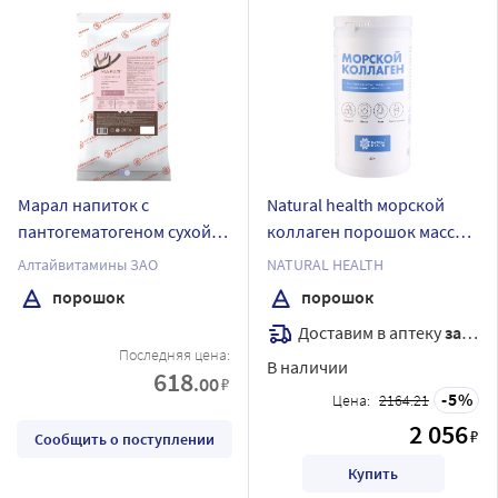
Марал напиток с
Natural health морской
пантогематогеном сухой
коллаген порошок массой
тонизирующий 700 гр
500 гр
Алтайвитамины ЗАО
NATURAL HEALTH
порошок
порошок
порошок
Доставим в аптеку
завтра
Последняя цена:
В наличии
618
.00
₽
5
Цена:
2164.21
2 056
₽
Сообщить о поступлении
Купить