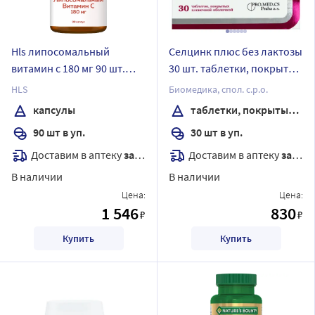
Hls липосомальный
Селцинк плюс без лактозы
витамин с 180 мг 90 шт.
30 шт. таблетки, покрытые
капсулы массой 1099 мг
пленочной оболочкой
HLS
Биомедика, спол. с.р.о.
массой 672 мг
капсулы
таблетки, покрытые пленочной оболочкой
90 шт в уп.
30 шт в уп.
Доставим в аптеку
завтра
Доставим в аптеку
завтра
В наличии
В наличии
Цена:
Цена:
1 546
830
₽
₽
Купить
Купить