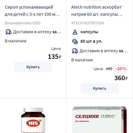
Сироп успокаивающий
Atech nutrition аскорбат
для детей с 3-х лет 100 мл
натрия 60 шт. капсулы
флакон
массой 1220 мг
Биоинвентика ООО
ATECH NUTRITION
Доставим в аптеку
завтра
капсулы
В наличии
60 шт в уп.
Цена:
Доставим в аптеку
завтра
135
₽
В наличии
Купить
20
Цена:
450
360
₽
Купить