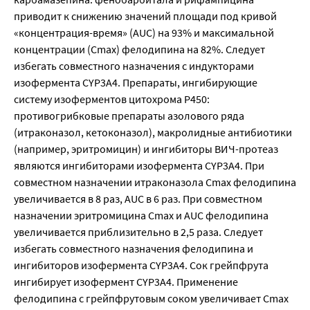
приводит к снижению значений площади под кривой
«концентрация-время» (AUC) на 93% и максимальной
концентрации (Сmах) фелодипина на 82%. Следует
избегать совместного назначения с индукторами
изофермента CYP3A4. Препараты, ингибирующие
систему изоферментов цитохрома Р450:
противогрибковые препараты азолового ряда
(итраконазол, кетоконазол), макролидные антибиотики
(например, эритромицин) и ингибиторы ВИЧ-протеаз
являются ингибиторами изофермента CYP3A4. При
совместном назначении итраконазола Сmах фелодипина
увеличивается в 8 раз, AUC в 6 раз. При совместном
назначении эритромицина Сmах и AUC фелодипина
увеличивается приблизительно в 2,5 раза. Следует
избегать совместного назначения фелодипина и
ингибиторов изофермента CYP3A4. Сок грейпфрута
ингибирует изофермент CYP3A4. Применение
фелодипина с грейпфрутовым соком увеличивает Сmах