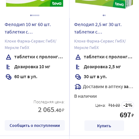
Фелодип 10 мг 60 шт.
Фелодип 2,5 мг 30 шт.
таблетки с
таблетки с
пролонгированным
пролонгированным
Клоке Фарма-Сервис ГмбХ/
Клоке Фарма-Сервис ГмбХ/
высвобождением,
высвобождением,
Меркле ГмбХ
Меркле ГмбХ
покрытые пленочной
покрытые пленочной
таблетки с пролонгированным высвобождением, покрытые пленочной оболочкой
таблетки с пролонгированным высвобождением, покрытые пленочной оболочкой
оболочкой
оболочкой
Дозировка 10 мг
Дозировка 2,5 мг
60 шт в уп.
30 шт в уп.
Доставим в аптеку
завтра
В наличии
Последняя цена:
2
Цена:
711.22
2 065
.40
₽
697
₽
Сообщить о поступлении
Купить