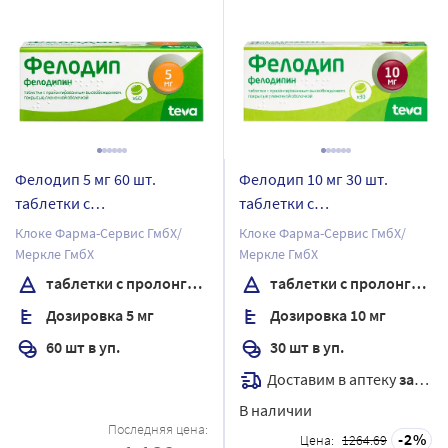
Фелодип 5 мг 60 шт.
Фелодип 10 мг 30 шт.
таблетки с
таблетки с
пролонгированным
пролонгированным
Клоке Фарма-Сервис ГмбХ/
Клоке Фарма-Сервис ГмбХ/
высвобождением,
высвобождением,
Меркле ГмбХ
Меркле ГмбХ
покрытые пленочной
покрытые пленочной
таблетки с пролонгированным высвобождением, покрытые пленочной оболочкой
таблетки с пролонгированным высвобождением, покрытые пленочной оболочкой
оболочкой
оболочкой
Дозировка 5 мг
Дозировка 10 мг
60 шт в уп.
30 шт в уп.
Доставим в аптеку
завтра
В наличии
Последняя цена:
2
Цена:
1264.69