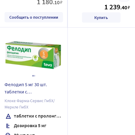
1 180
.10
₽
1 239
.40
₽
Сообщить о поступлении
Купить
Фелодип 5 мг 30 шт.
таблетки с
пролонгированным
Клоке Фарма-Сервис ГмбХ/
высвобождением,
Меркле ГмбХ
покрытые пленочной
таблетки с пролонгированным высвобождением, покрытые пленочной оболочкой
оболочкой
Дозировка 5 мг
30 шт в уп.