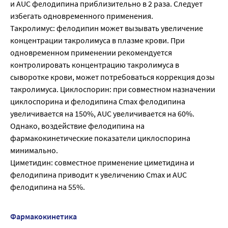
и AUC фелодипина приблизительно в 2 раза. Следует
избегать одновременного применения.
Такролимус: фелодипин может вызывать увеличение
концентрации такролимуса в плазме крови. При
одновременном применении рекомендуется
контролировать концентрацию такролимуса в
сыворотке крови, может потребоваться коррекция дозы
такролимуса. Циклоспорин: при совместном назначении
циклоспорина и фелодипина Сmах фелодипина
увеличивается на 150%, AUC увеличивается на 60%.
Однако, воздействие фелодипина на
фармакокинетические показатели циклоспорина
минимально.
Циметидин: совместное применение циметидина и
фелодипина приводит к увеличению Сmах и AUC
фелодипина на 55%.
Фармакокинетика