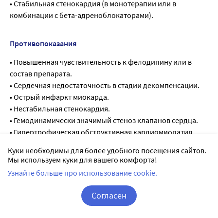
• Стабильная стенокардия (в монотерапии или в
комбинации с бета-адреноблокаторами).
Противопоказания
• Повышенная чувствительность к фелодипину или в
состав препарата.
• Сердечная недостаточность в стадии декомпенсации.
• Острый инфаркт миокарда.
• Нестабильная стенокардия.
• Гемодинамически значимый стеноз клапанов сердца.
• Гипертрофическая обструктивная кардиомиопатия.
• Возраст до 18 лет (эффективность и безопасность не
Куки необходимы для более удобного посещения сайтов.
установлены).
Мы используем куки для вашего комфорта!
• Непереносимость лактозы, дефицит лактазы, глюкозо-
Узнайте больше про использование cookie.
галактозная мальабсорбция.
• Беременность, период грудного вскармливания (см.
Согласен
раздел «Применение при беременности и в период
Корзина
Вход / Регистрация
грудного вскармливания»).