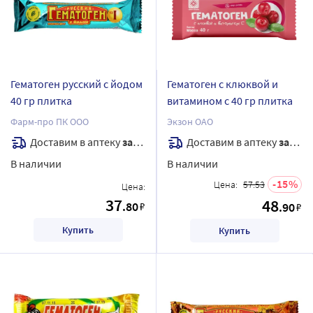
Гематоген русский с йодом
Гематоген с клюквой и
40 гр плитка
витамином с 40 гр плитка
Фарм-про ПК ООО
Экзон ОАО
Доставим в аптеку
завтра
Доставим в аптеку
завтра
В наличии
В наличии
15
Цена:
57.53
Цена:
37
48
.80
₽
.90
₽
Купить
Купить