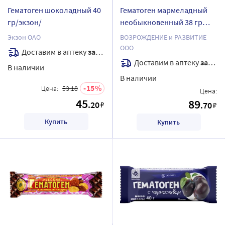
Гематоген шоколадный 40
Гематоген мармеладный
гр/экзон/
необыкновенный 38 гр
плитка
Экзон ОАО
ВОЗРОЖДЕНИЕ и РАЗВИТИЕ
ООО
Доставим в аптеку
завтра
Доставим в аптеку
завтра
В наличии
В наличии
15
Цена:
53.18
Цена:
45
89
.20
₽
.70
₽
Купить
Купить