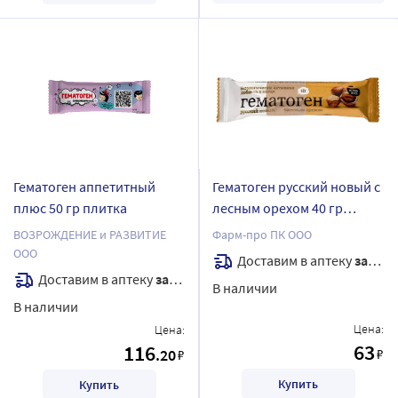
Гематоген аппетитный
Гематоген русский новый с
плюс 50 гр плитка
лесным орехом 40 гр
плитка
ВОЗРОЖДЕНИЕ и РАЗВИТИЕ
Фарм-про ПК ООО
ООО
Доставим в аптеку
завтра
Доставим в аптеку
завтра
В наличии
В наличии
Цена:
Цена:
63
116
.20
₽
₽
Купить
Купить