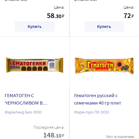
Цена:
Цена:
58
72
.30
₽
₽
Купить
Купить
ГЕМАТОГЕН С
Гематоген русский с
ЧЕРНОСЛИВОМ В
семечками 40 гр плит
ШОКОЛАДНОЙ ГЛАЗУРИ
Фармлэнд Био ООО
Фарм-про ПК ООО
10,0 N5 ПЛИТКА
Последняя цена:
148
.10
₽
Нет в наличии