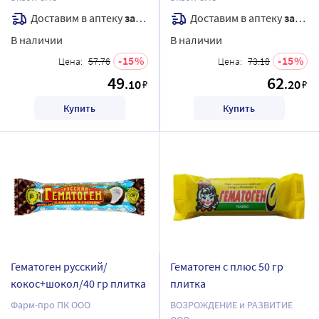
Доставим в аптеку
завтра
Доставим в аптеку
завтра
В наличии
В наличии
15
15
Цена:
57.76
Цена:
73.18
49
62
.10
.20
₽
₽
Купить
Купить
Гематоген русский/
Гематоген с плюс 50 гр
кокос+шокол/40 гр плитка
плитка
Фарм-про ПК ООО
ВОЗРОЖДЕНИЕ и РАЗВИТИЕ