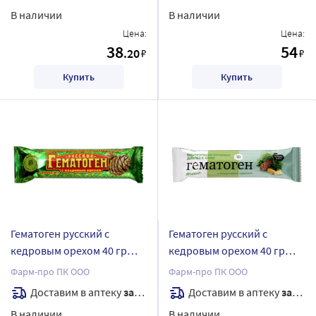
В наличии
В наличии
Цена:
Цена:
38
54
.20
₽
₽
Купить
Купить
Гематоген русский с
Гематоген русский с
кедровым орехом 40 гр
кедровым орехом 40 гр
плит
плитка
Фарм-про ПК ООО
Фарм-про ПК ООО
Доставим в аптеку
завтра
Доставим в аптеку
завтра
В наличии
В наличии