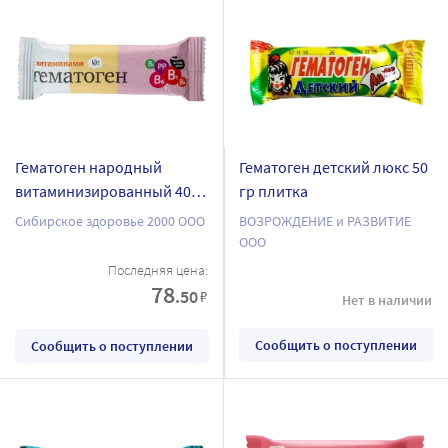
Гематоген народный
Гематоген детский люкс 50
витаминизированный 40
гр плитка
гр плитка
Сибирское здоровье 2000 ООО
ВОЗРОЖДЕНИЕ и РАЗВИТИЕ
ООО
Последняя цена:
78
.50
₽
Нет в наличии
Сообщить о поступлении
Сообщить о поступлении