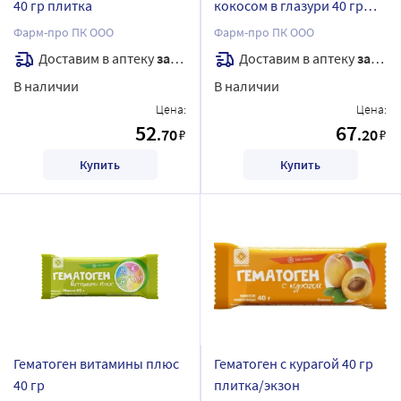
40 гр плитка
кокосом в глазури 40 гр
плитка
Фарм-про ПК ООО
Фарм-про ПК ООО
Доставим в аптеку
завтра
Доставим в аптеку
завтра
В наличии
В наличии
Цена:
Цена:
52
67
.70
.20
₽
₽
Купить
Купить
Гематоген витамины плюс
Гематоген с курагой 40 гр
40 гр
плитка/экзон