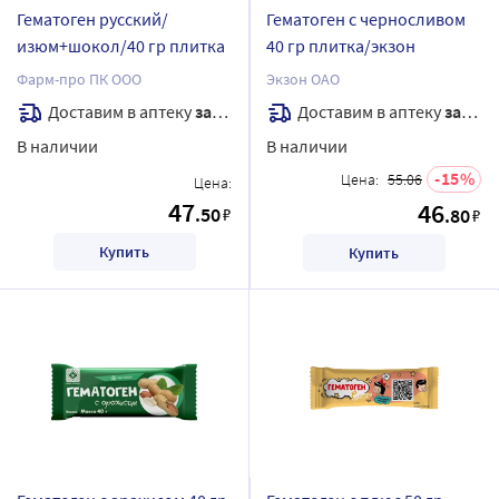
Гематоген русский/
Гематоген с черносливом
изюм+шокол/40 гр плитка
40 гр плитка/экзон
Фарм-про ПК ООО
Экзон ОАО
Доставим в аптеку
завтра
Доставим в аптеку
завтра
В наличии
В наличии
15
Цена:
55.06
Цена:
47
46
.50
₽
.80
₽
Купить
Купить