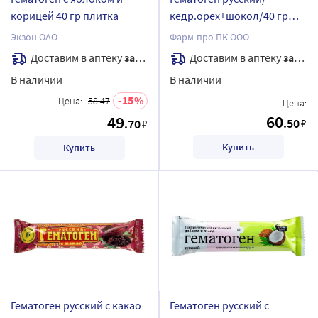
корицей 40 гр плитка
кедр.орех+шокол/40 гр
плитка
Экзон ОАО
Фарм-про ПК ООО
Доставим в аптеку
завтра
Доставим в аптеку
завтра
В наличии
В наличии
15
Цена:
58.47
Цена:
60
49
.50
.70
₽
₽
Купить
Купить
Гематоген русский с какао
Гематоген русский с