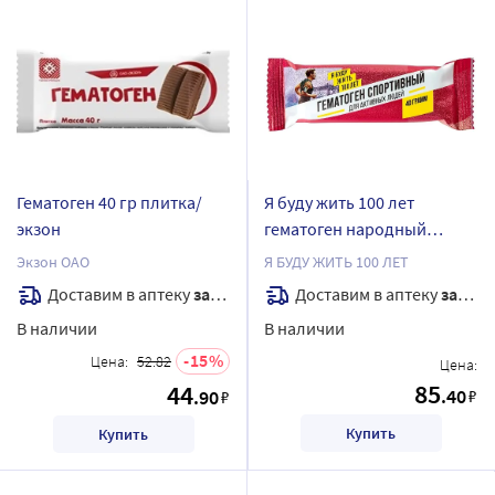
Гематоген 40 гр плитка/
Я буду жить 100 лет
экзон
гематоген народный
спортивный 40 гр плитка
Экзон ОАО
Я БУДУ ЖИТЬ 100 ЛЕТ
Доставим в аптеку
завтра
Доставим в аптеку
завтра
В наличии
В наличии
15
Цена:
52.82
Цена:
85
44
.40
.90
₽
₽
Купить
Купить