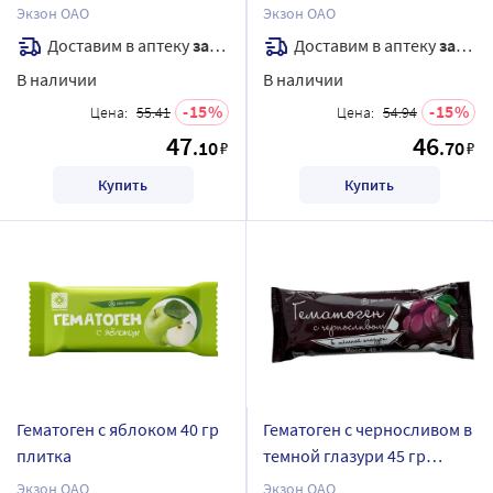
Экзон ОАО
Экзон ОАО
Доставим в аптеку
завтра
Доставим в аптеку
завтра
В наличии
В наличии
15
15
Цена:
55.41
Цена:
54.94
47
46
.10
.70
₽
₽
Купить
Купить
Гематоген с яблоком 40 гр
Гематоген с черносливом в
плитка
темной глазури 45 гр
плитка/экзон
Экзон ОАО
Экзон ОАО