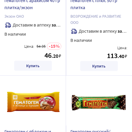
Гематоген с арахисом 40 гр
Гематоген с плюс 50 гр
плитка/экзон
плитка
Экзон ОАО
ВОЗРОЖДЕНИЕ и РАЗВИТИЕ
ООО
Доставим в аптеку
завтра
Доставим в аптеку
завтра
В наличии
В наличии
15
Цена:
54.35
Цена:
46
113
.20
₽
.40
₽
Купить
Купить
Гематоген с яблоком и
Гематоген русский/