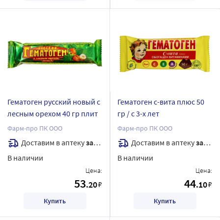
Гематоген русский новый с
Гематоген с-вита плюс 50
лесным орехом 40 гр плит
гр / с 3-х лет
Фарм-про ПК ООО
Фарм-про ПК ООО
Доставим в аптеку
завтра
Доставим в аптеку
завтра
В наличии
В наличии
Цена:
Цена:
53
44
.20
.10
₽
₽
Купить
Купить