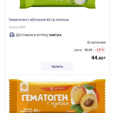
Гематоген с яблоком 40 гр плитка
Экзон ОАО
Доставим в аптеку
завтра
В наличии
15
Цена:
52.82
44
.90
₽
Купить