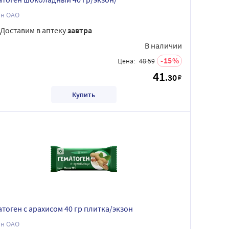
он ОАО
Доставим в аптеку
завтра
В наличии
15
Цена:
48.59
41
.30
₽
Купить
атоген с арахисом 40 гр плитка/экзон
он ОАО