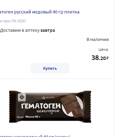
атоген русский медовый 40 гр плитка
м-про ПК ООО
Доставим в аптеку
завтра
В наличии
Цена:
38
.20
₽
Купить
атоген шоколадный 40 гр/экзон/