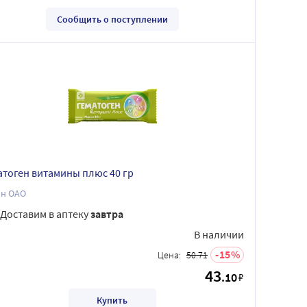
Сообщить о поступлении
атоген витамины плюс 40 гр
он ОАО
Доставим в аптеку
завтра
В наличии
15
Цена:
50.71
43
.10
₽
Купить