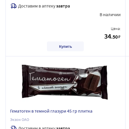
Доставим в аптеку
завтра
В наличии
Цена:
34
.50
₽
Купить
Гематоген в темной глазури 45 гр плитка
Экзон ОАО
Доставим в аптеку
завтра