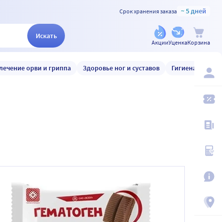
~ 5 дней
Срок хранения заказа
Искать
Акции
Уценка
Корзина
лечение орви и гриппа
Здоровье ног и суставов
Гигиена и уход