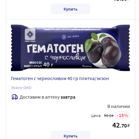
Купить
Гематоген с черносливом 40 гр плитка/экзон
Экзон ОАО
Доставим в аптеку
завтра
В наличии
15
Цена:
50.24
42
.70
₽
Купить