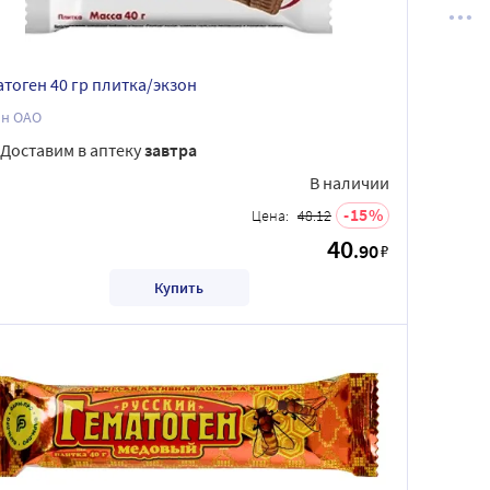
атоген 40 гр плитка/экзон
он ОАО
Доставим в аптеку
завтра
В наличии
15
Цена:
48.12
40
.90
₽
Купить