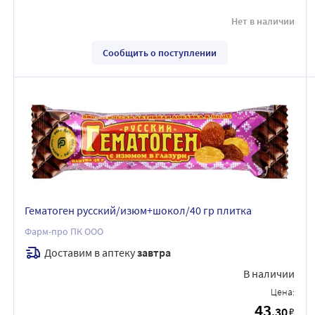
Нет в наличии
Сообщить о поступлении
Гематоген русский/изюм+шокол/40 гр плитка
Фарм-про ПК ООО
Доставим в аптеку
завтра
В наличии
Цена:
43
.30
₽