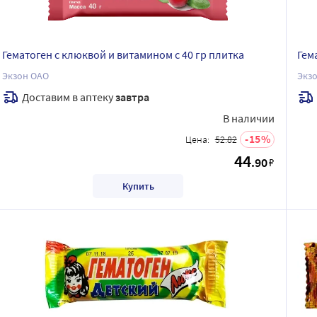
Гематоген с клюквой и витамином с 40 гр плитка
Гем
Экзон ОАО
Экз
Доставим в аптеку
завтра
В наличии
15
Цена:
52.82
44
.90
₽
Купить