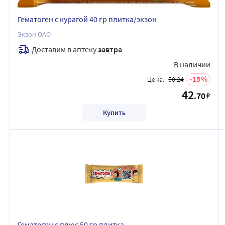
Гематоген с курагой 40 гр плитка/экзон
Экзон ОАО
Доставим в аптеку
завтра
В наличии
15
Цена:
50.24
42
.70
₽
Купить
Гематоген с плюс 50 гр плитка