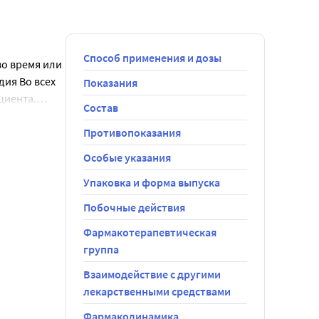
Способ применения и дозы
во время или
дия Во всех
Показания
циента.
Состав
 1 раз в
 20 мг
аксимальная
Противопоказания
нение
ожилые
Особые указания
еносимости
 Конкор® у
Упаковка и форма выпуска
репаратом
но
рительным
ми функции
Побочные действия
бострения.
Фармакотерапевтическая
ться
но пациентов
группа
но
сса
Взаимодействие с другими
г.
лекарственными средствами
 следует
мния диоксид 
Фармакодинамика