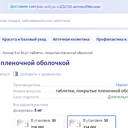
Доставим
завтра
в любую из
2725 аптек
в
Москве
Красота и базовый уход
Аптечная косметика
Профилактика и 
Конкор 5 мг 50 шт. таблетки, покрытые пленочной оболочкой
е пленочной оболочкой
иться
Добавить к сравнению
Нано
Производитель
таблетки, покрытые пленочной об
Форма выпуска
Длительн
Срок годности
Все характеристики
5 мг
Дозировка:
В упаковке:
30
В упаковке:
50
218
.00
₽
314
.00
₽