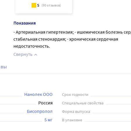
5
(
90
отзывов)
Показания
- Артериальная гипертензия; - ишемическая болезнь сер
стабильная стенокардия; - хроническая сердечная
недостаточность.
Свернуть
ывы
Нанолек ООО
Срок годности
Россия
Специальные свойства
Бисопролол
Форма выпуска
5 мг
В упаковке