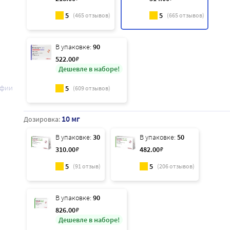
5
5
(
465
отзывов)
(
665
отзывов)
В упаковке:
90
522
.00
₽
Дешевле в наборе!
афии
5
(
609
отзывов)
10 мг
Дозировка:
В упаковке:
30
В упаковке:
50
310
.00
₽
482
.00
₽
5
5
(
91
отзыв)
(
206
отзывов)
В упаковке:
90
826
.00
₽
Дешевле в наборе!