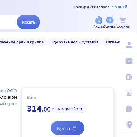
~ 5 дней
Срок хранения заказа
Искать
Акции
Уценка
Корзина
лечение орви и гриппа
Здоровье ног и суставов
Гигиена и уход
лек ООО
олочкой
Цена:
ый срок
314
.00
за 1 ед.
₽
6
.28
₽
Купить