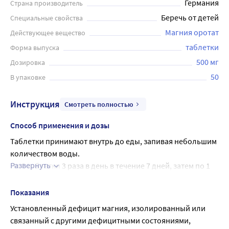
Германия
Страна производитель
Беречь от детей
Специальные свойства
Магния оротат
Действующее вещество
таблетки
Форма выпуска
500 мг
Дозировка
50
В упаковке
Инструкция
Смотреть полностью
Способ применения и дозы
Таблетки принимают внутрь до еды, запивая небольшим 
количеством воды.
Развернуть
По 2 таблетки 3 раза в день в течение 7 дней, затем по 1 
таблетке 2-3 раза в день ежедневно. Продолжительность 
курса лечения - 4 недели. Лечение следует прекратить 
Показания
сразу после нормализации концентрации магния в 
Установленный дефицит магния, изолированный или 
крови.
связанный с другими дефицитными состояниями, 