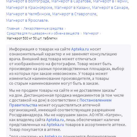
Магнерот в Волгограде
Магнерот в Саратове
Магнерот в Перми
Магнерот в Красноярске
Магнерот в Казани
Магнерот в Самаре
Магнерот в Челябинске
Магнерот в Ставрополе
Магнерот в Ярославле
главная
лекарственные средства
средства для пищеварения и обмена веществ
магнерот
магнерот 500 мг 50 шт. таблетки
Информация о товарах на сайте
Apteka.ru
носит
ознакомительный характер и не заменяет консультацию
врача. Внешний вид товара может отличаться
от изображённого на фотографии. Товар может быть
произведен на разных производственных площадках, выбор
из которых при заказе невозможен. У товара может
измениться наименование производителя, а товары
со старым наименованием могут быть в заказе.
Мы не продаем товары на сайте и не доставляем заказы*
на дом. Дистанционная продажа медикаментов (в том числе
с доставкой на дом) в соответствии с
Постановлением
Правительства
может осуществляться аптечной
организацией, имеющей соответствующее разрешение
Росздравнадзора. Мы не нарушаем закон. АО НПК «Катрен»,
как владелец сайта
Apteka.ru
, лишь обеспечивает наличие
представленных на
Apteka.ru
товаров в ассортименте аптеки.
Товар покупается в аптеке.
*под «заказом» на
Apteka.ru
понимается формирование