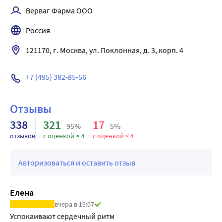
Симптомы: снижение артериального давления, тошнота, 
Верваг Фарма ООО
рвота, депрессия, замедление рефлексов, угнетение 
дыхания, кома, остановка сердца, анурический синдром.
Россия
Лечение: регидратация, форсированный диурез, при 
почечной недостаточности необходим гемодиализ или 
121170, г. Москва, ул. Поклонная, д. 3, корп. 4

перитонеальный диализ.
+7 (495) 382-85-56
Отзывы
338
321
17
95%
5%
отзывов
с оценкой ≥ 4
с оценкой < 4
Авторизоваться и оставить отзыв
Елена
вчера в 19:07
Успокаивают сердечный ритм