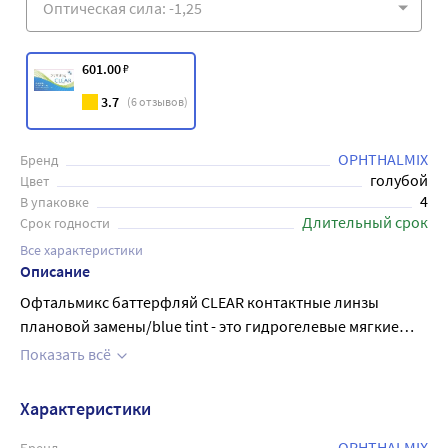
601
.00
₽
3.7
(
6
отзывов)
OPHTHALMIX
Бренд
голубой
Цвет
4
В упаковке
Длительный срок
Срок годности
Все характеристики
Описание
Офтальмикс баттерфляй CLEAR контактные линзы
плановой замены/blue tint - это гидрогелевые мягкие
контактные линзы с рекомендованным сроком замены
Показать всё
каждые три месяца и предназначенные исключительно
для дневного режима ношения. Такой режим
Характеристики
предполагает ношение изделий не более 10 часов в
сутки с обязательным ежедневным снимаем на ночь.
OPHTHALMIX