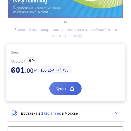
Внешний вид товара может отличаться от изображённого
на фотографии
Цена:
9
666
.32
₽
601
.00
за 1 ед.
₽
150
.25
₽
Купить
Доставка в
2720 аптек
в Москве