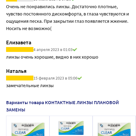
Очень не понравились линзы. Достаточно плотные, 
Тип материала: Гидрогель
чувство постоянного дискомфорта, в глаза чувствуются и 
Материал (состав): 2 HEMA 58% (2-Гема), (неионный)
ощущения песка. При закрытии глаз появляется жжение. 
Дизайн: сферические
Носить не возможно(
Метод дезинфекции: пероксидный, химический
Метод изготовления: литьё
Елизавета
Группа FDA: первая
4 апреля 2023 в 01:03
Это гидрогелевый материал I группы по классификации 
линзы очень хорошие, видно в них хорошо
FDA (США).
Благодаря ему линзы:
Наталья
-обладают высокой прочностью;
15 февраля 2023 в 05:06
-имеют стабильные оптические параметры;
замечательные линзы
-защищены от обезвоживания, устойчивы к образованию 
жировых и белковых отложений.
ОСОБЕННОСТИ И ПРЕИМУЩЕСТВА
Варианты товара КОНТАКТНЫЕ ЛИНЗЫ ПЛАНОВОЙ
-Благодаря сверхтонкому краю линзы ее легко надевать, 
ЗАМЕНЫ
а в процессе ношения она не доставляет дискомфортных 
ощущений.
-Высокая газопроницаемость не дает глазам пересыхать, 