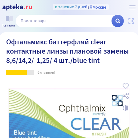
в течение 7 дней
в
Москве
Каталог
Офтальмикс баттерфляй clear
контактные линзы плановой замены
8,6/14,2/-1,25/ 4 шт./blue tint
(
6
отзывов)