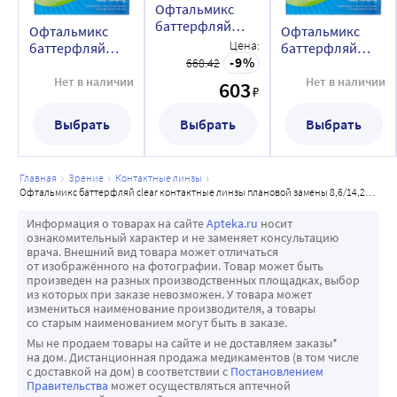
что особо важно для пациентов с синдромом сухого 
Офтальмикс
баттерфляй
глаза.
Офтальмикс
Офтальмикс
clear
Цена:
-Линзы Офтальмикс Баттерфляй CLEAR обладают 
баттерфляй
баттерфляй
контактные
9
668.42
clear
clear
идеально гладкой поверхностью и людям со 
линзы плановой
контактные
контактные
Нет в наличии
Нет в наличии
603
сверхчувствительной роговой оболочкой особо важно, 
₽
замены
линзы плановой
линзы плановой
8,6/14,2/-9,50/ 4
чтобы изделия не причиняли болевых ощущений.
замены
замены
Выбрать
Выбрать
Выбрать
шт./blue tint
8,6/14,2/-10,00/ 4
8,6/14,2/-9,00/ 4
шт./blue tint
шт./blue tint
главная
зрение
контактные линзы
офтальмикс баттерфляй clear контактные линзы плановой замены 8,6/14,2/-1,25/ 4 шт./blue tint
Информация о товарах на сайте
Apteka.ru
носит
ознакомительный характер и не заменяет консультацию
врача. Внешний вид товара может отличаться
от изображённого на фотографии. Товар может быть
произведен на разных производственных площадках, выбор
из которых при заказе невозможен. У товара может
измениться наименование производителя, а товары
со старым наименованием могут быть в заказе.
Мы не продаем товары на сайте и не доставляем заказы*
на дом. Дистанционная продажа медикаментов (в том числе
с доставкой на дом) в соответствии с
Постановлением
Правительства
может осуществляться аптечной