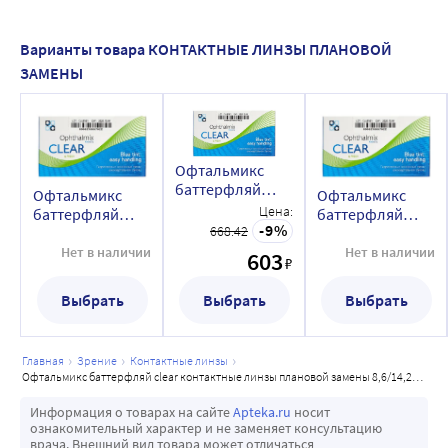
что особо важно для пациентов с синдромом сухого 
глаза.
Варианты товара КОНТАКТНЫЕ ЛИНЗЫ ПЛАНОВОЙ
-Линзы Офтальмикс Баттерфляй CLEAR обладают 
ЗАМЕНЫ
идеально гладкой поверхностью и людям со 
сверхчувствительной роговой оболочкой особо важно, 
чтобы изделия не причиняли болевых ощущений.
Офтальмикс
баттерфляй
Офтальмикс
Офтальмикс
clear
Цена:
баттерфляй
баттерфляй
контактные
9
668.42
clear
clear
линзы плановой
контактные
контактные
Нет в наличии
Нет в наличии
603
₽
замены
линзы плановой
линзы плановой
8,6/14,2/-9,50/ 4
замены
замены
Выбрать
Выбрать
Выбрать
шт./blue tint
8,6/14,2/-10,00/ 4
8,6/14,2/-9,00/ 4
шт./blue tint
шт./blue tint
главная
зрение
контактные линзы
офтальмикс баттерфляй clear контактные линзы плановой замены 8,6/14,2/-3,00/ 4 шт./blue tint
Информация о товарах на сайте
Apteka.ru
носит
ознакомительный характер и не заменяет консультацию
врача. Внешний вид товара может отличаться