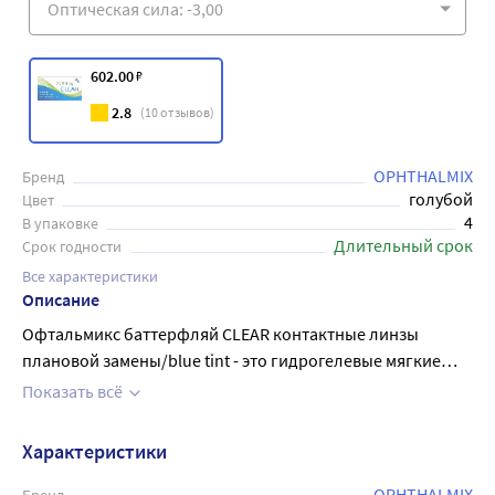
602
.00
₽
2.8
(
10
отзывов)
OPHTHALMIX
Бренд
голубой
Цвет
4
В упаковке
Длительный срок
Срок годности
Все характеристики
Описание
Офтальмикс баттерфляй CLEAR контактные линзы
плановой замены/blue tint - это гидрогелевые мягкие
контактные линзы с рекомендованным сроком замены
Показать всё
каждые три месяца и предназначенные исключительно
для дневного режима ношения. Такой режим
Характеристики
предполагает ношение изделий не более 10 часов в
сутки с обязательным ежедневным снимаем на ночь.
OPHTHALMIX