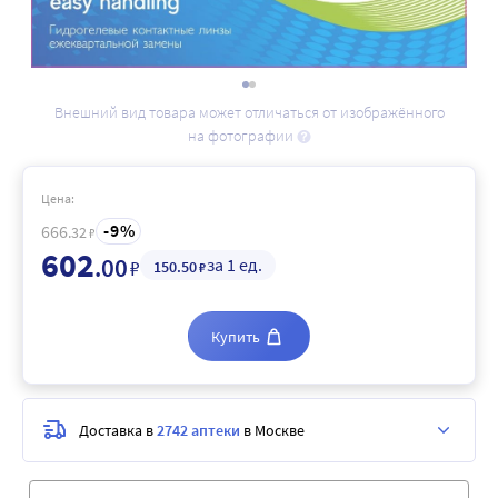
Внешний вид товара может отличаться от изображённого
на фотографии
Цена:
9
666
.32
₽
602
.00
за 1 ед.
₽
150
.50
₽
Купить
Доставка в
2742 аптеки
в Москве