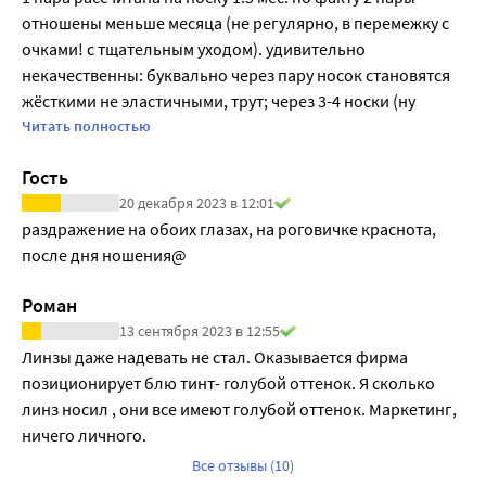
отношены меньше месяца (не регулярно, в перемежку с 
Тип материала: Гидрогель
очками! с тщательным уходом). удивительно 
Материал (состав): 2 HEMA 58% (2-Гема), (неионный)
некачественны: буквально через пару носок становятся 
Дизайн: сферические
жёсткими не эластичными, трут; через 3-4 носки (ну 
Метод дезинфекции: пероксидный, химический
неделя у меня это) с энзимной очисткой, регулярной 
Читать полностью
Метод изготовления: литьё
тщательной промывкой всегда свежий раствор и все 
Группа FDA: первая
Гость
равно становятся мутными (только зря банку раствора 
Это гидрогелевый материал I группы по классификации 
20 декабря 2023 в 12:01
извела на промыв и хранение); через 10-14 дней либо 
FDA (США).
раздражение на обоих глазах, на роговичке краснота, 
рвутся, либо идут зазубринами по краю. В общем такой 
Благодаря ему линзы:
после дня ношения@
гадости у меня не было ни разу.
-обладают высокой прочностью;
-имеют стабильные оптические параметры;
Роман
-защищены от обезвоживания, устойчивы к образованию 
13 сентября 2023 в 12:55
жировых и белковых отложений.
Линзы даже надевать не стал. Оказывается фирма 
ОСОБЕННОСТИ И ПРЕИМУЩЕСТВА
позиционирует блю тинт- голубой оттенок. Я сколько 
-Благодаря сверхтонкому краю линзы ее легко надевать, 
линз носил , они все имеют голубой оттенок. Маркетинг, 
а в процессе ношения она не доставляет дискомфортных 
ничего личного.
ощущений.
-Высокая газопроницаемость не дает глазам пересыхать, 
Все отзывы (10)