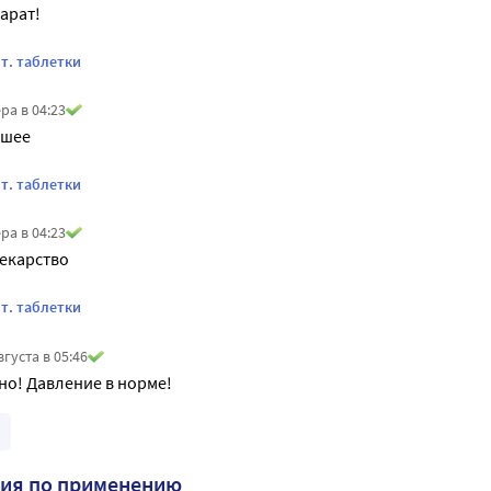
арат!
шт. таблетки
ра в 04:23
ошее
шт. таблетки
ра в 04:23
екарство
шт. таблетки
вгуста в 05:46
но! Давление в норме!
ция по применению