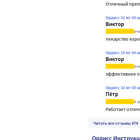
Отличный преп
Ордисс 32 мг 60 
Виктор
вче
лекарство хор
Ордисс 16 мг 60 
Виктор
вче
эффективное л
Ордисс 32 мг 60 
Пётр
4 а
Работает отлич
Читать все отзывы 474
Ордисс Инструк