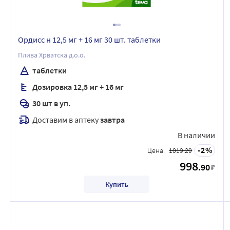
Ордисс н 12,5 мг + 16 мг 30 шт. таблетки
Плива Хрватска д.о.о.
таблетки
Дозировка 12,5 мг + 16 мг
30 шт в уп.
Доставим в аптеку
завтра
В наличии
2
Цена:
1019.29
998
.90
₽
Купить