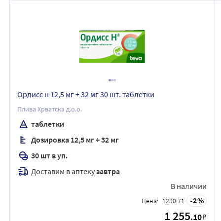
Ордисс н 12,5 мг + 32 мг 30 шт. таблетки
Плива Хрватска д.о.о.
таблетки
Дозировка 12,5 мг + 32 мг
30 шт в уп.
Доставим в аптеку
завтра
В наличии
2
Цена:
1280.71
1 255
.10
₽