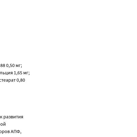
8 0,50 мг;
льция 1,65 мг;
теарат 0,80
к развития
ной
оров АПФ,