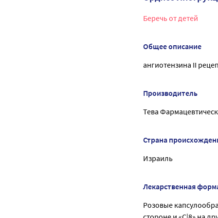
Беречь от детей
Общее описание
ангиотензина II реце
Производитель
Тева Фармацевтическ
Страна происхожден
Израиль
Лекарственная форм
Розовые капсулообраз
стороне и «С|8» на др