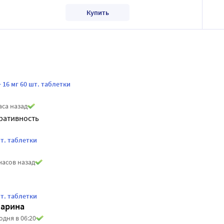
Купить
+ 16 мг 60 шт. таблетки
аса назад
ративность
шт. таблетки
часов назад
шт. таблетки
арина
одня в 06:20