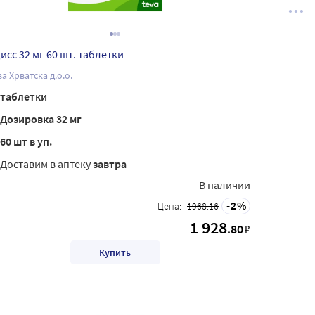
исс 32 мг 60 шт. таблетки
а Хрватска д.о.о.
таблетки
Дозировка 32 мг
60 шт в уп.
Доставим в аптеку
завтра
В наличии
2
Цена:
1968.16
1 928
.80
₽
Купить