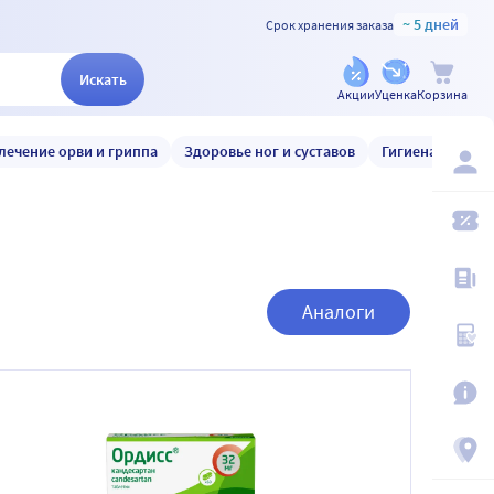
~ 5 дней
Срок хранения заказа
Искать
Акции
Уценка
Корзина
лечение орви и гриппа
Здоровье ног и суставов
Гигиена и уход
Аналоги