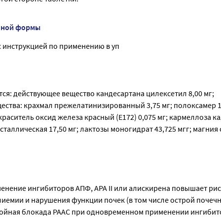
нной формы
 с инструкцией по применению в уп
тся: действующее вещество кандесартана цилексетил 8,00 мг;
ства: крахмал прежелатинизированный 3,75 мг; полоксамер 18
краситель оксид железа красный (Е172) 0,075 мг; кармеллоза ка
аллическая 17,50 мг; лактозы моногидрат 43,725 мгг; магния с
нение ингибиторов АПФ, АРА II или алискирена повышает рис
лиемии и нарушения функции почек (в том числе острой почеч
войная блокада РААС при одновременном применении ингибит