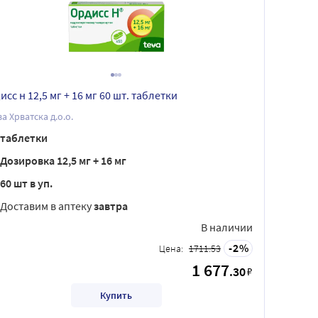
сс н 12,5 мг + 16 мг 60 шт. таблетки
а Хрватска д.о.о.
таблетки
Дозировка 12,5 мг + 16 мг
60 шт в уп.
Доставим в аптеку
завтра
В наличии
2
Цена:
1711.53
1 677
.30
₽
Купить