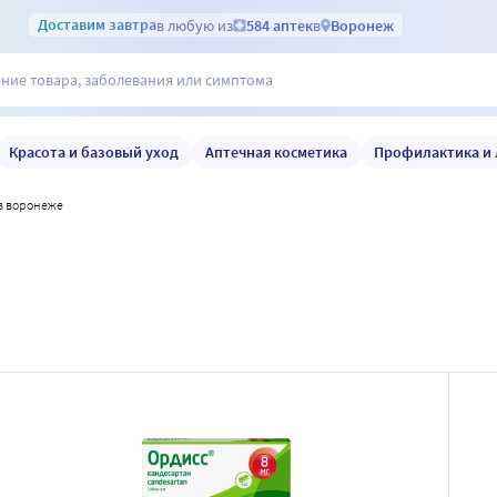
Доставим
завтра
в любую из
584 аптек
в
Воронеж
Красота и базовый уход
Аптечная косметика
Профилактика и 
 в воронеже