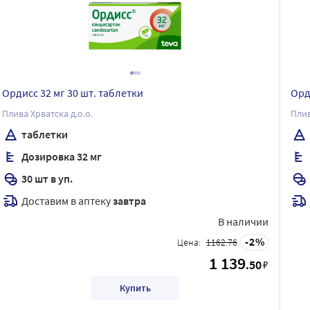
Ордисс 32 мг 30 шт. таблетки
Орди
Плива Хрватска д.о.о.
Плив
таблетки
Дозировка 32 мг
30 шт в уп.
Доставим в аптеку
завтра
В наличии
2
Цена:
1162.76
1 139
.50
₽
Купить