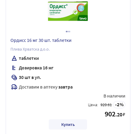
Ордисс 16 мг 30 шт. таблетки
Плива Хрватска д.о.о.
таблетки
Дозировка 16 мг
30 шт в уп.
Доставим в аптеку
завтра
В наличии
2
Цена:
920.61
902
.20
₽
Купить