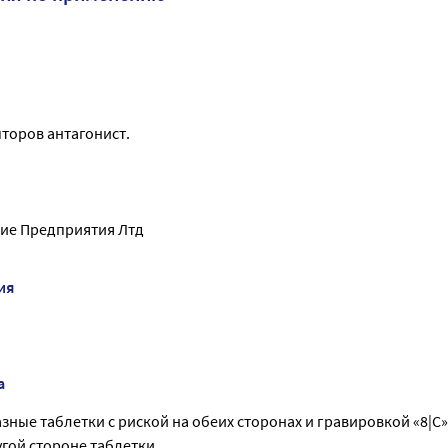
пторов антагонист.
ие Предприятия Лтд
ия
а
ные таблетки с риской на обеих сторонах и гравировкой «8|С»
угой стороне таблетки.