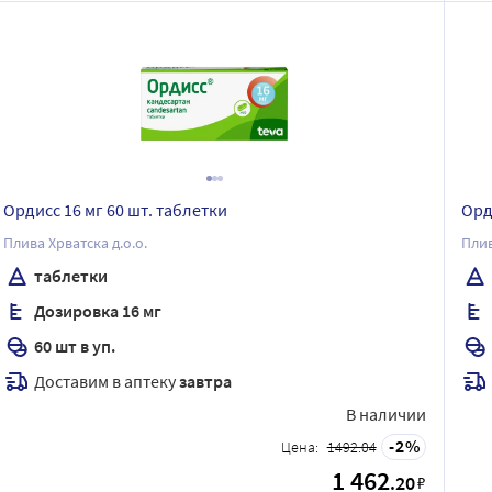
Ордисс 16 мг 60 шт. таблетки
Орд
Плива Хрватска д.о.о.
Плив
таблетки
Дозировка 16 мг
60 шт в уп.
Доставим в аптеку
завтра
В наличии
2
Цена:
1492.04
1 462
.20
₽