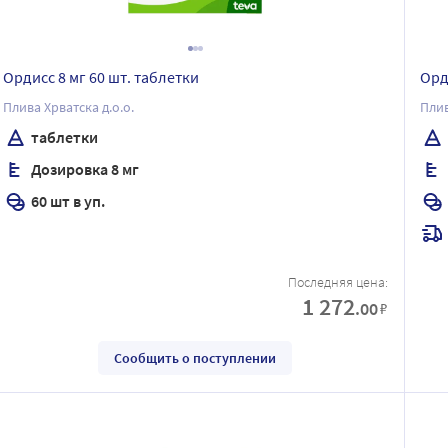
Ордисс 8 мг 60 шт. таблетки
Орд
Плива Хрватска д.о.о.
Плив
таблетки
Дозировка 8 мг
60 шт в уп.
Последняя цена:
1 272
.00
₽
Сообщить о поступлении