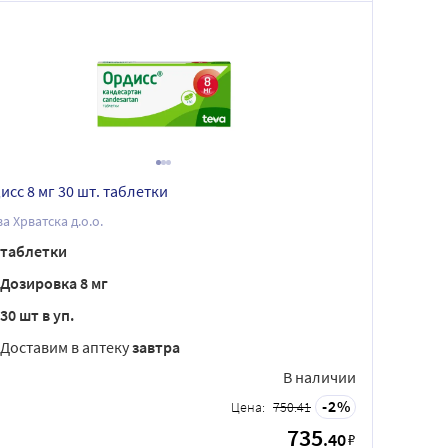
исс 8 мг 30 шт. таблетки
а Хрватска д.о.о.
таблетки
Дозировка 8 мг
30 шт в уп.
Доставим в аптеку
завтра
В наличии
2
Цена:
750.41
735
.40
₽