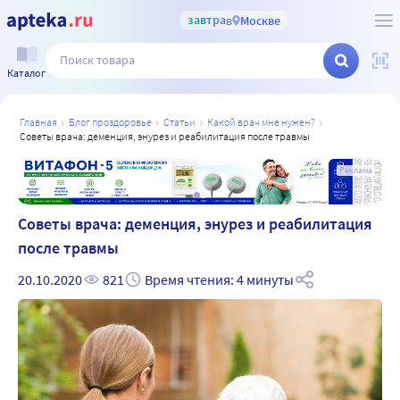
завтра
в
Москве
Каталог
главная
блог проздоровье
статьи
какой врач мне нужен?
советы врача: деменция, энурез и реабилитация после травмы
а
Реклама
Советы врача: деменция, энурез и реабилитация
после травмы
20.10.2020
821
Время чтения: 4 минуты