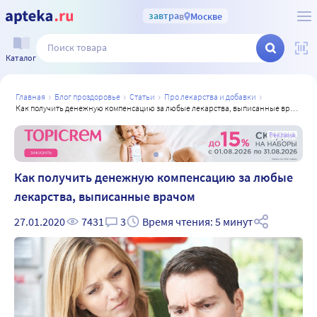
завтра
в
Москве
Каталог
главная
блог проздоровье
статьи
про лекарства и добавки
как получить денежную компенсацию за любые лекарства, выписанные врачом
а
Реклама
Как получить денежную компенсацию за любые
лекарства, выписанные врачом
27.01.2020
7431
3
Время чтения: 5 минут