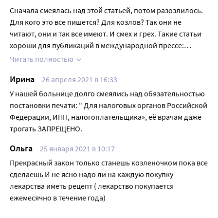
Сначала смеялась над этой статьей, потом разозлилось.
Для кого это все пишется? Для козлов? Так они не
читают, они и так все имеют. И смех и грех. Такие статьи
хороши для публикаций в международной прессе:
продемонстрировать "заботу о людях"и "достойное
Читать полностью
качество жизни", которое если наш гражданин не имеет,
Ирина
26 апреля 2021 в 16:33
то исключительно от своей природной лени. Лень ему,
видишь ли, написать заявление на компенсацию затрат
У нашей больнице долго смеялись над обязательностью
на жизненно необходимое лекарство. Решил, что лучше
постановки печати: " Для налоговых органов Российской
на погост, чем писать. Надо полагать, что это от лени
Федерации, ИНН, налогоплательщика», её врачам даже
катастрофически сокращается длительность жизни и
трогать ЗАПРЕЩЕНО.
вымирает население.
Ольга
25 января 2021 в 10:17
Прекрасный закон только станешь козленочком пока все
сделаешь И не ясно надо ли на каждую покупку
лекарства иметь рецепт ( лекарство покупается
ежемесячно в течение года)