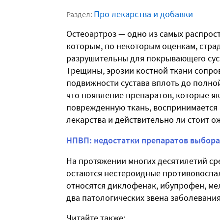
Про лекарства и добавки
Раздел:
Остеоартроз — одно из самых распрос
которым, по некоторым оценкам, стра
разрушительны для покрывающего суст
Трещины, эрозии костной ткани сопр
подвижности сустава вплоть до полно
что появление препаратов, которые я
поврежденную ткань, воспринимается к
лекарства и действительно ли стоит ож
НПВП: недостатки препаратов выбора
На протяжении многих десятилетий ср
остаются нестероидные противовоспа
относятся диклофенак, ибупрофен, мел
два патологических звена заболевания
Читайте также: