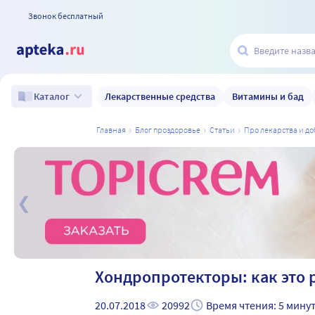
Звонок бесплатный
Лекарственные средства
Витамины и бад
Каталог
главная
блог проздоровье
статьи
про лекарства и д
а
Хондропротекторы: как это 
20.07.2018
20992
Время чтения: 5 мину