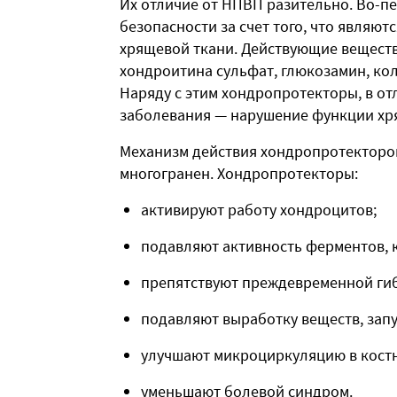
Их отличие от НПВП разительно. Во-п
безопасности за счет того, что являю
хрящевой ткани. Действующие вещест
хондроитина сульфат, глюкозамин, кол
Наряду с этим хондропротекторы, в от
заболевания — нарушение функции хр
Механизм действия хондропротекторов
многогранен. Хондропротекторы:
активируют работу хондроцитов;
подавляют активность ферментов, 
препятствуют преждевременной ги
подавляют выработку веществ, зап
улучшают микроциркуляцию в кост
уменьшают болевой синдром.