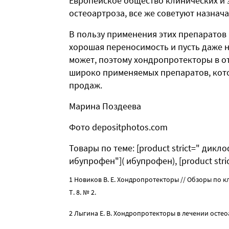
Европейское общество клинических и 
остеоартроза, все же советуют назнач
В пользу применения этих препаратов
хорошая переносимость и пусть даже 
может, поэтому хондропротекторы в о
широко применяемых препаратов, кото
продаж.
Марина Поздеева
Фото depositphotos.com
Товары по теме: [product strict=" дикло
ибупрофен"]( ибупрофен), [product str
1 Новиков В. Е. Хондропротекторы // Обзоры по 
Т. 8. № 2.
2 Лыгина Е. В. Хондропротекторы в лечении остео