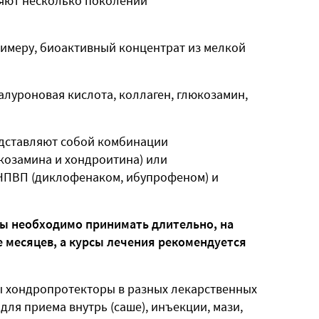
яют несколько поколений
римеру, биоактивный концентрат из мелкой
луроновая кислота, коллаген, глюкозамин,
едставляют собой комбинации
козамина и хондроитина) или
НПВП (диклофенаком, ибупрофеном) и
ы необходимо принимать длительно, на
 месяцев, а курсы лечения рекомендуется
ы хондропротекторы в разных лекарственных
для приема внутрь (саше), инъекции, мази,