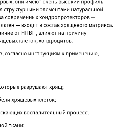
ервых, они имеют очень высокий профиль
тся структурными элементами натуральной
ва современных хондропротекторов —
лаген — входят в состав хрящевого матрикса.
личие от НПВП, влияют на причину
ящевых клеток, хондроцитов.
, согласно инструкциям к применению,
которые разрушают хрящ;
бели хрящевых клеток;
ускающих воспалительный процесс;
ной ткани;