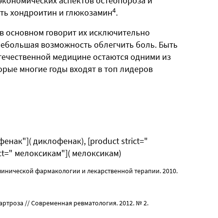
экономических аспектов остеопороза и
4
ать хондроитин и глюкозамин
.
 в основном говорит их исключительно
небольшая возможность облегчить боль. Быть
течественной медицине остаются одними из
рые многие годы входят в топ лидеров
фенак"]( диклофенак), [product strict="
ict=" мелоксикам"]( мелоксикам)
клинической фармакологии и лекарственной терапии. 2010.
артроза // Современная ревматология. 2012. № 2.