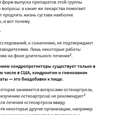
и форм выпуска препаратов этой группы
 вопросы: а какие же лекарства помогают
ет продлить жизнь сустава наиболее
, и вот почему.
?
сследований, к сожалению, не подтверждают
оизводителями. Лишь некоторые работы
3
ома на фоне длительного лечения
.
анием хондропротекторы существует только в
том числе в США, хондроитин и глюкозамин
аты — это биодобавки к пище.
которая занимается вопросами остеоартроза,
3
изучению остеоартроза) не рекомендует
ля лечения остеоартроза ввиду
отя некоторые другие организации, например