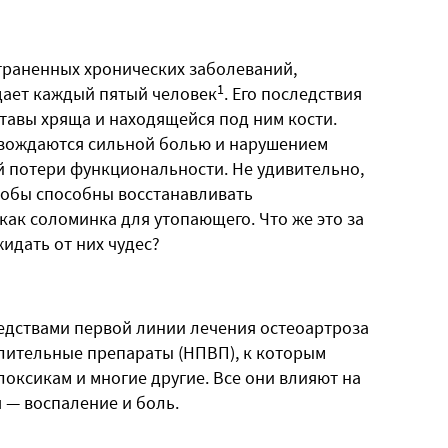
траненных хронических заболеваний,
1
дает каждый пятый человек
. Его последствия
авы хряща и находящейся под ним кости.
овождаются сильной болью и нарушением
й потери функциональности. Не удивительно,
кобы способны восстанавливать
ак соломинка для утопающего. Что же это за
идать от них чудес?
едствами первой линии лечения остеоартроза
лительные препараты (НПВП), к которым
оксикам и многие другие. Все они влияют на
 — воспаление и боль.