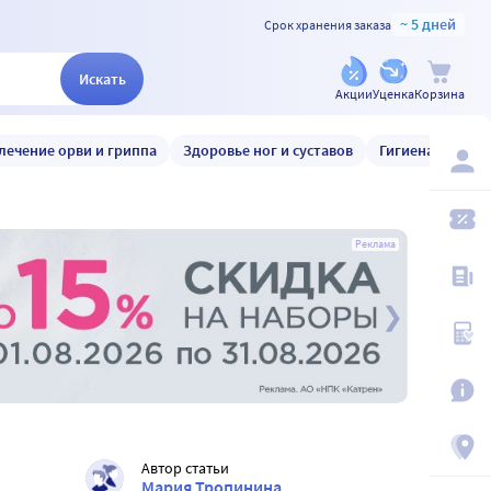
~ 5 дней
Срок хранения заказа
Искать
Акции
Уценка
Корзина
лечение орви и гриппа
Здоровье ног и суставов
Гигиена и уход
Реклама
Автор статьи
Мария Тропинина