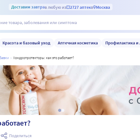
Доставим
завтра
в любую из
2727 аптек
в
Москва
Красота и базовый уход
Аптечная косметика
Профилактика и 
обавки
хондропротекторы: как это работает?
работает?
т
Поделиться