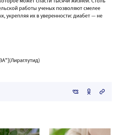
которое может спасти тысячи жизней. Столь
ельской работы ученых позволяют смелее
, укрепляя их в уверенности: диабет — не
ОЗА"](Лираглутид)