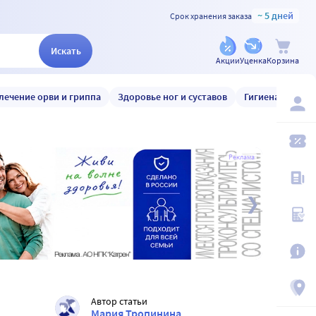
~ 5 дней
Срок хранения заказа
Искать
Акции
Уценка
Корзина
лечение орви и гриппа
Здоровье ног и суставов
Гигиена и уход
Реклама
Автор статьи
Мария Тропинина