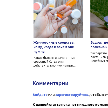
Желчегонные средства:
Будра: где
кому, когда и зачем они
полезна и
нужны
Эксперт по
растениям 
Какие бывают желчегонные
целебных с
средства? Когда они
мяты и дел
действительно нужны при
народной 
застое желчи, запоре или
проблемах с печенью?
Комментарии
Войдите
или
зарегистрируйтесь
, чтобы ос
К данной статье пока нет ни одного комме