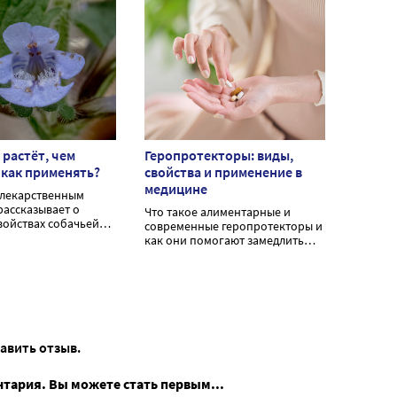
 растёт, чем
Геропротекторы: виды,
 как применять?
свойства и применение в
медицине
 лекарственным
рассказывает о
Что такое алиментарные и
войствах собачьей
современные геропротекторы и
ится рецептами
как они помогают замедлить
медицины.
старение?
тавить отзыв.
нтария. Вы можете стать первым...