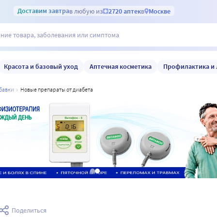
Доставим
завтра
в любую из
2720 аптек
в
Москве
Красота и базовый уход
Аптечная косметика
Профилактика и 
обавки
новые препараты от диабета
а
Поделиться