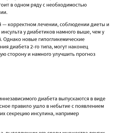
тоит в одном ряду с необходимостью
ии.
й — корректном лечении, соблюдении диеты и
и инсульта у диабетиков намного выше, чем у
. Однако новые гипогликемические
ия диабета 2-го типа, могут наконец
ую сторону и намного улучшить прогноз
ннезависимого диабета выпускаются в виде
асное правило ушло в небытие с появлением
их секрецию инсулина, например
а, выделяющим его среди множества других