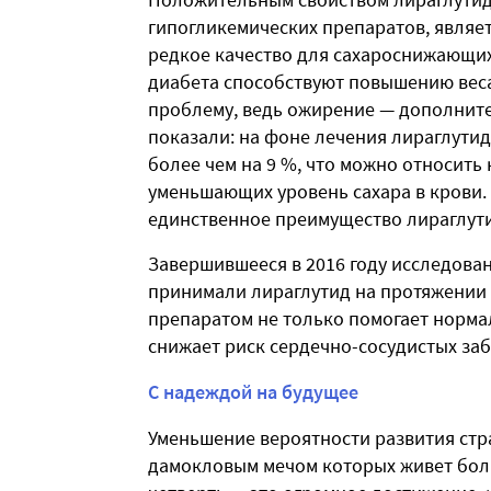
гипогликемических препаратов, являет
редкое качество для сахароснижающих
диабета способствуют повышению веса
проблему, ведь ожирение — дополнит
показали: на фоне лечения лираглути
более чем на 9 %, что можно относить
уменьшающих уровень сахара в крови.
единственное преимущество лираглут
Завершившееся в 2016 году исследован
принимали лираглутид на протяжении п
препаратом не только помогает нормал
снижает риск сердечно-сосудистых за
С надеждой на будущее
Уменьшение вероятности развития стр
дамокловым мечом которых живет бол