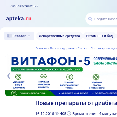
Звонок бесплатный
Лекарственные средства
Витамины и бад
Каталог
главная
блог проздоровье
статьи
про лекарства и д
а
Новые препараты от диабет
16.12.2016
405
Время чтения: 4 минуты