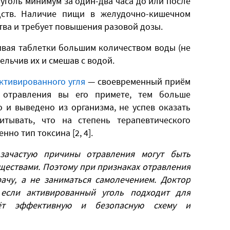
голь минимум за один-два часа до или после
ств. Наличие пищи в желудочно-кишечном
тва и требует повышения разовой дозы.
ивая таблетки большим количеством воды (не
ельчив их и смешав с водой.
ктивированного угля
— своевременный приём
 отравления вы его примете, тем больше
 и выведено из организма, не успев оказать
итывать, что на степень терапевтического
но тип токсина [2, 4].
зачастую причины отравления могут быть
ществами. Поэтому при признаках отравления
ачу, а не заниматься самолечением. Доктор
если активированный уголь подходит для
ёт эффективную и безопасную схему и