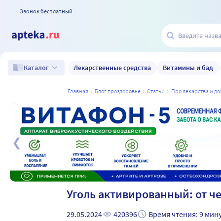
Звонок бесплатный
Лекарственные средства
Витамины и бад
Каталог
главная
блог проздоровье
статьи
про лекарства и д
а
Уголь активированный: от ч
29.05.2024
420396
Время чтения: 9 мин