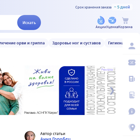
~ 5 дней
Срок хранения заказа
Искать
Акции
Уценка
Корзина
лечение орви и гриппа
Здоровье ног и суставов
Гигиена и уход
Реклама
Автор статьи
Анна Горобец