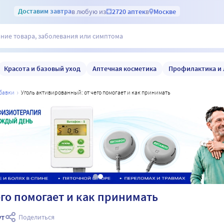
Доставим
завтра
в любую из
2720 аптек
в
Москве
Красота и базовый уход
Аптечная косметика
Профилактика и 
обавки
уголь активированный: от чего помогает и как принимать
его помогает и как принимать
ут
Поделиться