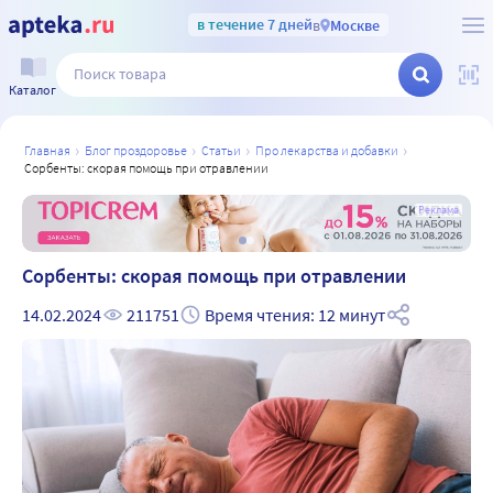
в течение 7 дней
в
Москве
Каталог
главная
блог проздоровье
статьи
про лекарства и добавки
сорбенты: скорая помощь при отравлении
а
Реклама
Сорбенты: скорая помощь при отравлении
14.02.2024
211751
Время чтения: 12 минут