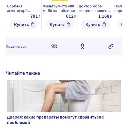
Сорбент
Фильтрум-сти 400
Доктор море
Полисо
асептисорб
мг 50 шт. таблетки
система очищение
порошо
дренирующий
60 шт. капсулы
пригот
781
612
1 168
₽
₽
₽
полимерный
суспен
Купить
Купить
Купить
Ку
стерильный 1 гр 5
шт.
Поделиться:
Читайте также
Диарея: какие препараты помогут справиться с
проблемой