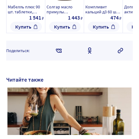
Мабелль плюс 90
Солгар масло
Компливит
Доппел
шт. таблетки,
примулы
кальций д3 60 шт.
актив О
покрытые
вечерней 500 мг
таблетки
шт. кап
1 541
1 443
474
₽
₽
₽
оболочкой массой
60 шт. капсулы
жевательные
Купить
Купить
Купить
Ку
1200 мг
массой 718 мг
массой 1750 мг со
вкусом апельсина
Поделиться:
Читайте также