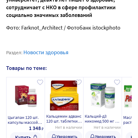
сотрудничает с НКО в сфере профилактики
социально значимых заболеваний
Фото: Farknot_Architect / Фотобанк istockphoto
Новости здоровья
Раздел:
Товары по теме:
Кальцемин адванс
Кальций-д3
Цыгапан 120 шт.
Масло
120 шт. таблетки,
никомед 500 мг +
капсулы массой
растор
покрытые
200 МЕ 60 шт.
400 мг
Нет в наличии
Нет в наличии
первый
1 348
₽
пленочной
таблетки
отжим 1
оболочкой
жевательные вкус
Уведомить
Уведомить
Купить
Ку
капсул