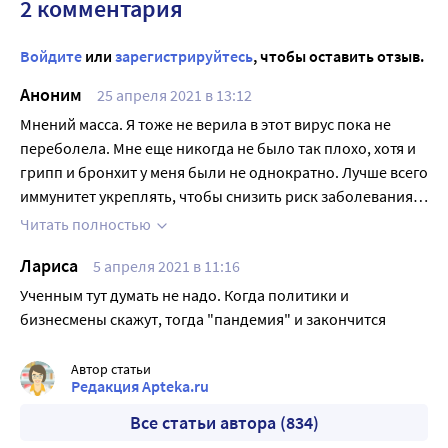
2 комментария
Войдите
или
зарегистрируйтесь
, чтобы оставить отзыв.
Аноним
25 апреля 2021 в 13:12
Мнений масса. Я тоже не верила в этот вирус пока не
переболела. Мне еще никогда не было так плохо, хотя и
грипп и бронхит у меня были не однократно. Лучше всего
иммунитет укреплять, чтобы снизить риск заболевания.
Я себе купила эваларовский куркумин, в составе
Читать полностью
натуральный экстракт куркумы, в мицеллярной форме.
Лариса
5 апреля 2021 в 11:16
Усваивается больше чем на 95%. Маску ношу везде, даже
по улице в ней хожу. Вот собираюсь прививку сделать.
Ученным тут думать не надо. Когда политики и
бизнесмены скажут, тогда "пандемия" и закончится
Автор статьи
Редакция Apteka.ru
Все статьи автора (834)