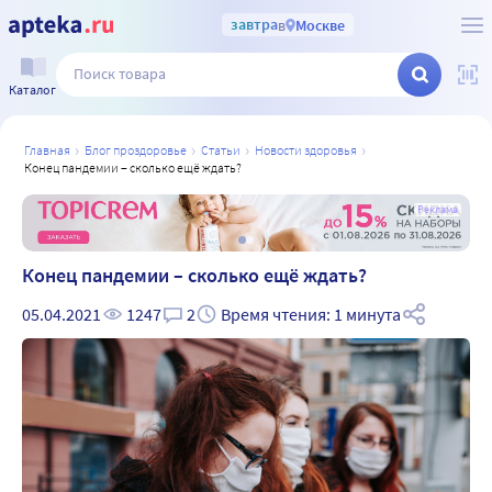
завтра
в
Москве
Каталог
главная
блог проздоровье
статьи
новости здоровья
конец пандемии – сколько ещё ждать?
а
Реклама
Конец пандемии – сколько ещё ждать?
05.04.2021
1247
2
Время чтения: 1 минута