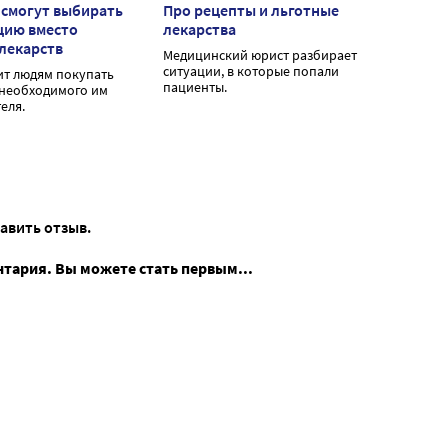
 смогут выбирать
Про рецепты и льготные
цию вместо
лекарства
лекарств
Медицинский юрист разбирает
ситуации, в которые попали
ит людям покупать
пациенты.
необходимого им
еля.
тавить отзыв.
нтария. Вы можете стать первым...