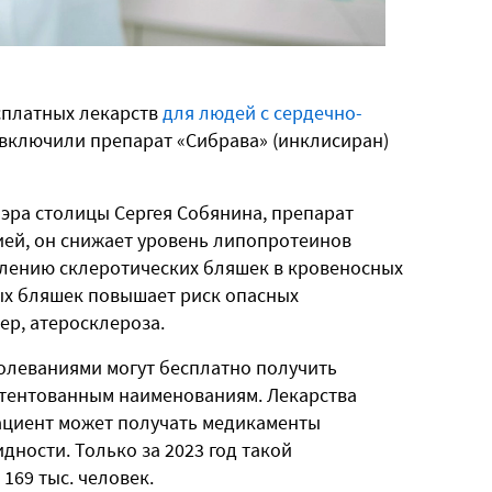
сплатных лекарств
для людей с сердечно-
к включили препарат «Сибрава» (инклисиран)
мэра столицы Сергея Собянина, препарат
ей, он снижает уровень липопротеинов
влению склеротических бляшек в кровеносных
ых бляшек повышает риск опасных
ер, атеросклероза.
олеваниями могут бесплатно получить
тентованным наименованиям. Лекарства
пациент может получать медикаменты
идности. Только за 2023 год такой
169 тыс. человек.