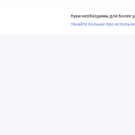
Куки необходимы для более у
Узнайте больше про использо
ПРИЛОЖЕНИЯ
О КОМПАНИИ
ВАЖНАЯ И
О сервисе «Apteka.ru»
Часто задава