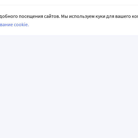
добного посещения сайтов. Мы используем куки для вашего к
вание cookie.
СЛЕДИТЕ ЗА НАМИ
НФОРМАЦИЯ
АКЦИИ И РАСПРОДАЖИ
емые вопросы
Акции и предложения