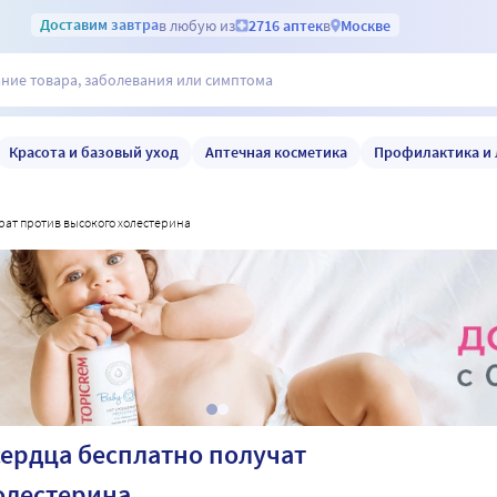
Доставим
завтра
в любую из
2716 аптек
в
Москве
Красота и базовый уход
Аптечная косметика
Профилактика и 
арат против высокого холестерина
ердца бесплатно получат
олестерина