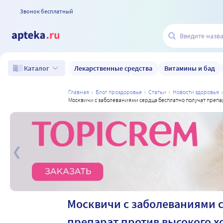
Звонок бесплатный
Лекарственные средства
Витамины и бад
Каталог
главная
блог проздоровье
статьи
новости здоровья
москвичи с заболеваниями сердца бесплатно получат преп
а
Москвичи с заболеваниями с
препарат против высокого х