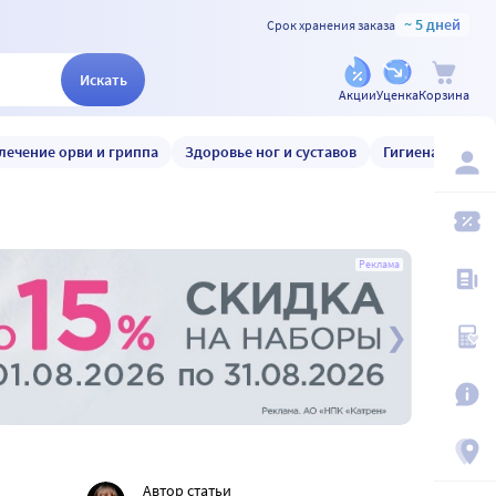
~ 5 дней
Срок хранения заказа
Искать
Акции
Уценка
Корзина
лечение орви и гриппа
Здоровье ног и суставов
Гигиена и уход
Реклама
Автор статьи