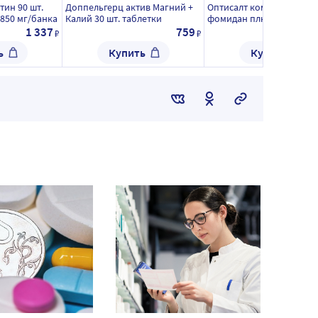
тин 90 шт.
Доппельгерц актив Магний +
Оптисалт комплекс св
850 мг/банка
Калий 30 шт. таблетки
фомидан плюс 120 шт. к
массой 420 мг
1 337
759
2
₽
₽
ь
Купить
Купить