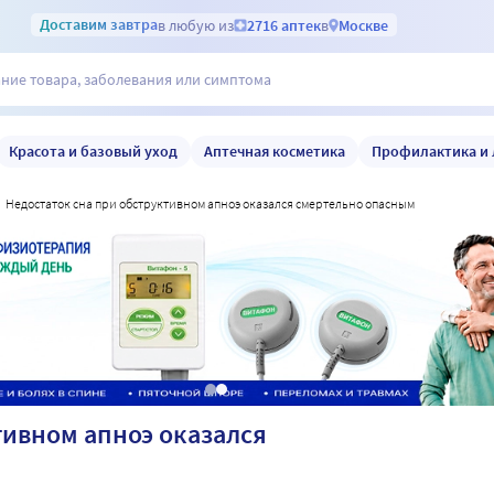
Доставим
завтра
в любую из
2716 аптек
в
Москве
Красота и базовый уход
Аптечная косметика
Профилактика и 
недостаток сна при обструктивном апноэ оказался смертельно опасным
тивном апноэ оказался