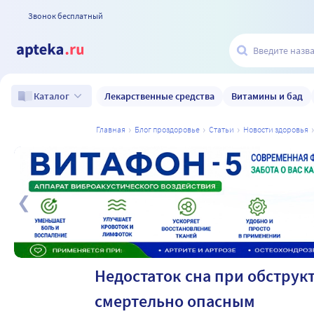
Звонок бесплатный
Лекарственные средства
Витамины и бад
Каталог
главная
блог проздоровье
статьи
новости здоровья
а
Недостаток сна при обструк
смертельно опасным