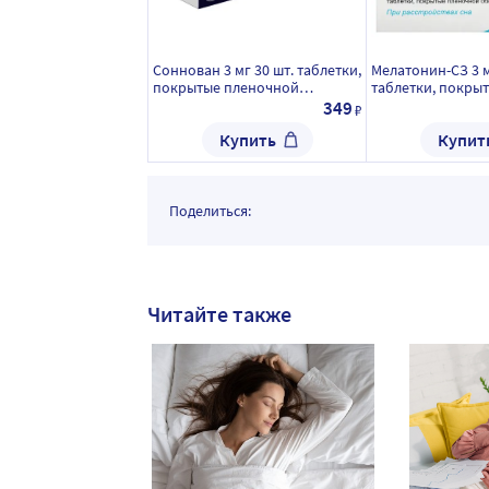
Соннован 3 мг 30 шт. таблетки,
Мелатонин-СЗ 3 м
покрытые пленочной
таблетки, покры
оболочкой
пленочной обол
349
₽
Купить
Купит
Поделиться:
Читайте также