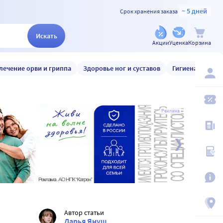
~ 5 дней
Срок хранения заказа
Искать
Акции
Уценка
Корзина
лечение орви и гриппа
Здоровье ног и суставов
Гигиена и уход
Реклама
Автор статьи
Дарья Януш