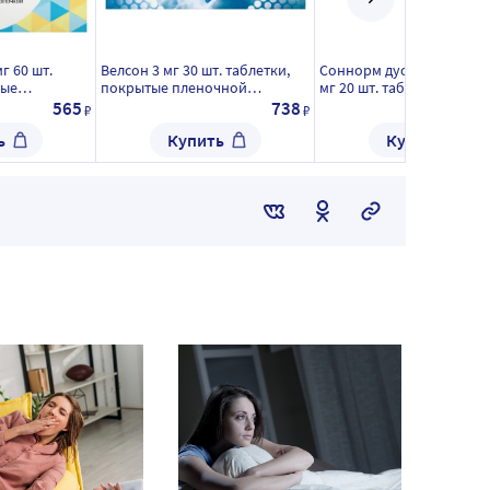
г 60 шт.
Велсон 3 мг 30 шт. таблетки,
Соннорм дуо 3 мг + 1,16 м
тые
покрытые пленочной
мг 20 шт. таблетки, покр
очкой
оболочкой
пленочной оболочкой
565
738
₽
₽
ь
Купить
Купить