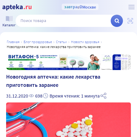
завтра
в
Москве
Каталог
главная
блог проздоровье
статьи
новости здоровья
новогодняя аптечка: какие лекарства приготовить заранее
а
Реклама
Новогодняя аптечка: какие лекарства
приготовить заранее
31.12.2020
698
Время чтения: 1 минута