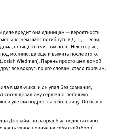
м деле вредит она единицам — вероятность
 меньше, чем шанс погибнуть в ДТП, — если,
 дома, стоящего в чистом поле. Некоторые,
 под молнию, да еще и выжить после этого.
(Josiah Wiedman). Парень просто шел домой
руг все вокруг, по его словам, стало горячим,
ла в мальчика, и он упал без сознания,
ут сосед делал ему сердечно-легочную
и и увезли подростка в больницу. Он был в
дца Джозайи, но разряд был недостаточно
 часть удара принял на себя скейтборд),