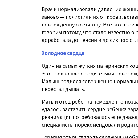
Врачи нормализовали давление женщин
заново — почистили их от крови, вста
поврежденную сетчатку. Все это произ
говорим потому, что стало известно о
доработала до пенсии и до сих пор отл
Холодное сердце
Один из самых жутких материнских ко
Это произошло с родителями новорожд
Малыш родился совершенно нормальным
перестал дышать.
Мать и отец ребенка немедленно позва
удалось заставить сердце ребенка зара
реанимация потребовалась еще дважды
специалисты порекомендовали родите
Терапия эта выглядела следующим об