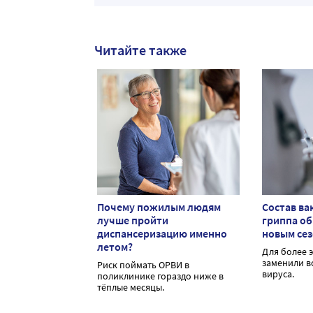
Читайте также
Почему пожилым людям
Состав ва
лучше пройти
гриппа о
диспансеризацию именно
новым се
летом?
Для более 
заменили в
Риск поймать ОРВИ в
вируса.
поликлинике гораздо ниже в
тёплые месяцы.