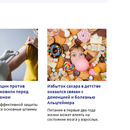
кцин против
Избыток сахара в детстве
бновили перед
оказался связан с
зоном
деменцией и болезнью
Альцгеймера
эффективной защиты
се основные штаммы
Питание в первые два года
жизни может влиять на
состояние мозга у взрослых.