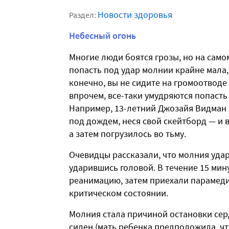
Новости здоровья
Раздел:
Небесный огонь
Многие люди боятся грозы, но на само
попасть под удар молнии крайне мала,
конечно, вы не сидите на громоотводе
впрочем, все-таки умудряются попасть
Например, 13-летний Джозайя Видман 
под дождем, неся свой скейтборд — и вд
а затем погрузилось во тьму.
Очевидцы рассказали, что молния удари
ударившись головой. В течение 15 мин
реанимацию, затем приехали парамедик
критическом состоянии.
Молния стала причиной остановки сер
силен (мать ребенка предположила, что