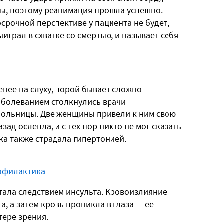
ны, поэтому реанимация прошла успешно.
срочной перспективе у пациента не будет,
ыиграл в схватке со смертью, и называет себя
енее на слуху, порой бывает сложно
аболеванием столкнулись врачи
больницы. Две женщины привели к ним свою
зад ослепла, и с тех пор никто не мог сказать
тка также страдала гипертонией.
рофилактика
тала следствием инсульта. Кровоизлияние
, а затем кровь проникла в глаза — ее
тере зрения.