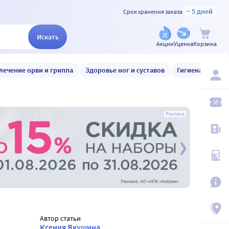
~ 5 дней
Срок хранения заказа
Искать
Акции
Уценка
Корзина
лечение орви и гриппа
Здоровье ног и суставов
Гигиена и уход
Реклама
Автор статьи
Ксения Якушина