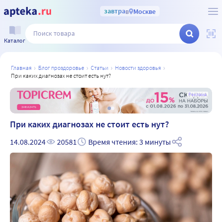
завтра
в
Москве
Каталог
главная
блог проздоровье
статьи
новости здоровья
при каких диагнозах не стоит есть нут?
а
Реклама
При каких диагнозах не стоит есть нут?
14.08.2024
20581
Время чтения: 3 минуты