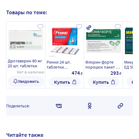
Товары по теме:
Дротаверин 80 мг
Ренни 24 шт.
Флорин форте
Микраз
20 шт. таблетки
таблетки
порошок пакет 10
ЕД 50 ш
Нет в наличии
жевательные
шт.
474
293
₽
₽
Уведомить
Купить
Купить
Ку
Поделиться:
Читайте также