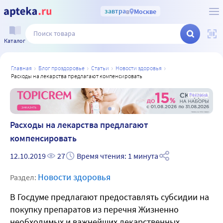
завтра
в
Москве
Каталог
главная
блог проздоровье
статьи
новости здоровья
расходы на лекарства предлагают компенсировать
а
Реклама
Расходы на лекарства предлагают
компенсировать
12.10.2019
27
Время чтения: 1 минута
Новости здоровья
Раздел:
В Госдуме предлагают предоставлять субсидии на
покупку препаратов из перечня Жизненно
необходимых и важнейших лекарственных