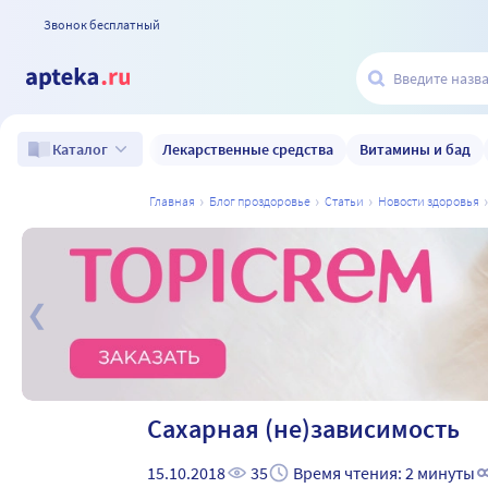
Звонок бесплатный
Лекарственные средства
Витамины и бад
Каталог
главная
блог проздоровье
статьи
новости здоровья
а
Сахарная (не)зависимость
15.10.2018
35
Время чтения: 2 минуты