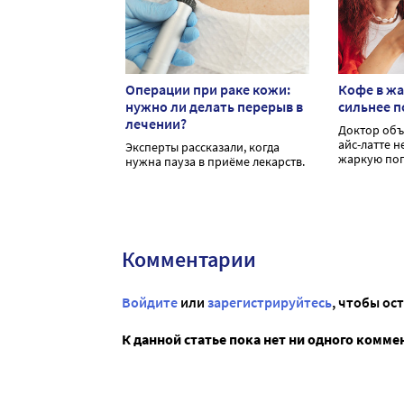
Операции при раке кожи:
Кофе в жа
нужно ли делать перерыв в
сильнее п
лечении?
Доктор объ
айс-латте н
Эксперты рассказали, когда
жаркую пог
нужна пауза в приёме лекарств.
Комментарии
Войдите
или
зарегистрируйтесь
, чтобы ос
К данной статье пока нет ни одного комме