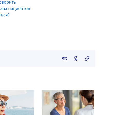
говорить
рава пациентов
ться?