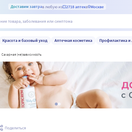
Доставим
завтра
в любую из
2718 аптек
в
Москве
Красота и базовый уход
Аптечная косметика
Профилактика и 
сахарная (не)зависимость
Поделиться