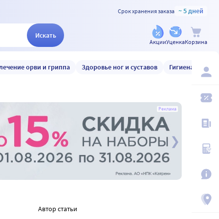
~ 5 дней
Срок хранения заказа
Искать
Акции
Уценка
Корзина
лечение орви и гриппа
Здоровье ног и суставов
Гигиена и уход
Реклама
Автор статьи