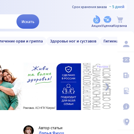
~ 5 дней
Срок хранения заказа
Искать
Акции
Уценка
Корзина
лечение орви и гриппа
Здоровье ног и суставов
Гигиена и уход
Реклама
Автор статьи
Дарья Януш