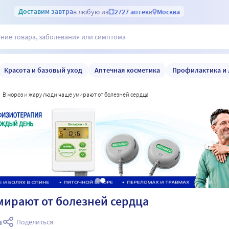
Доставим
завтра
в любую из
2727 аптек
в
Москва
Красота и базовый уход
Аптечная косметика
Профилактика и 
в мороз и жару люди чаще умирают от болезней сердца
мирают от болезней сердца
ы
Поделиться