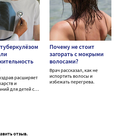
 туберкулёзом
Почему не стоит
или
загорать с мокрыми
жительность
волосами?
я
Врач рассказал, как не
испортить волосы и
нздрав расширяет
избежать перегрева.
карств и
ний для детей с
зом.
тавить отзыв.