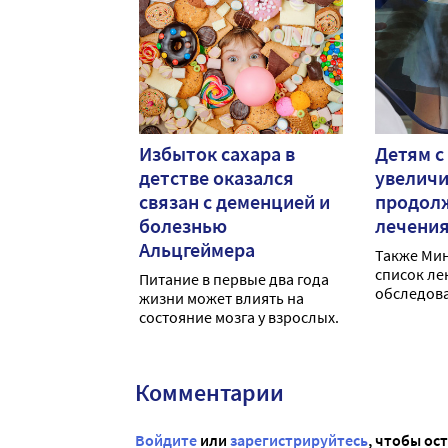
Избыток сахара в
Детям с
детстве оказался
увелич
связан с деменцией и
продол
болезнью
лечени
Альцгеймера
Также Ми
список ле
Питание в первые два года
обследова
жизни может влиять на
туберкулё
состояние мозга у взрослых.
Комментарии
Войдите
или
зарегистрируйтесь
, чтобы ос