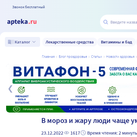
Звонок бесплатный
Лекарственные средства
Витамины и бад
Каталог
главная
блог проздоровье
статьи
новости здоровья
а
В мороз и жару люди чаще у
23.12.2022
1617
Время чтения: 2 минут