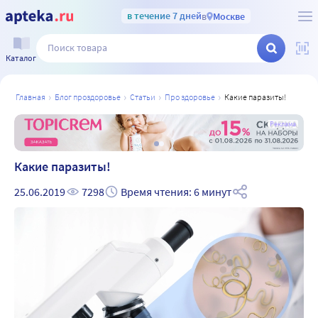
в течение 7 дней
в
Москве
Каталог
главная
блог проздоровье
статьи
про здоровье
какие паразиты!
а
Реклама
Какие паразиты!
25.06.2019
7298
Время чтения: 6 минут