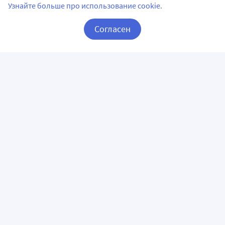
Узнайте больше про использование cookie.
Согласен
Корзина
Вход / Регистрация
ПРИЛОЖЕНИЯ
СЛЕДИТЕ ЗА НАМИ
ГОРЯЧАЯ ЛИНИЯ