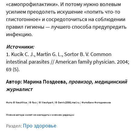
«самопрофилактики». И потому нужно волевым
усилием преодолеть искушение «попить что-то
глистогонное» и сосредоточиться на соблюдении
правил гигиены — лучшего способа предупредить
инфекцию.
Источники:
1. Kucik C. J., Martin G. L., Sortor B. V. Common
intestinal parasites // American family physician. 2004;
69 (5).
Автор: Марина Поздеева,
провизор, медицинский
журналист
Фото © NewAfrica / © fbxx / © ViewApart / © Genrix20061.mail.ru / Фотобанк Фотодженика
Мнение автора может не совпадать с мнением редакции
Про здоровье
Раздел: