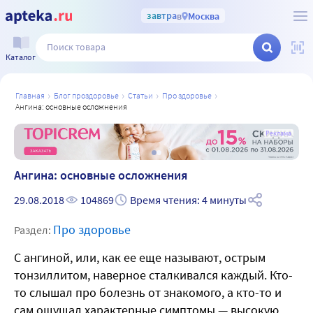
завтра
в
Москва
Каталог
главная
блог проздоровье
статьи
про здоровье
ангина: основные осложнения
а
Реклама
Ангина: основные осложнения
29.08.2018
104869
Время чтения: 4 минуты
Про здоровье
Раздел:
С ангиной, или, как ее еще называют, острым
тонзиллитом, наверное сталкивался каждый. Кто-
то слышал про болезнь от знакомого, а кто-то и
сам ощущал характерные симптомы — высокую