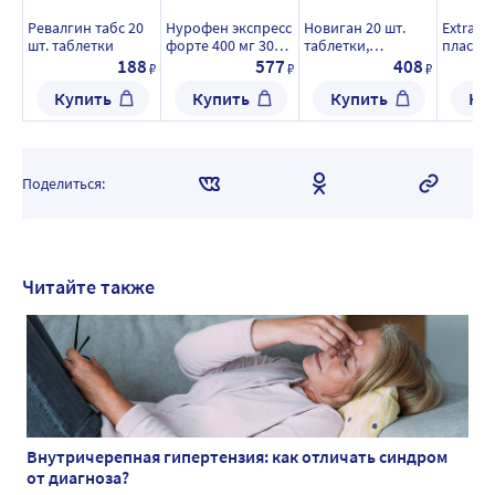
Ревалгин табс 20
Нурофен экспресс
Новиган 20 шт.
Extrapla
шт. таблетки
форте 400 мг 30
таблетки,
пластыр
шт. капсулы
покрытые
головн
188
577
408
₽
₽
₽
пленочной
шт.
Купить
Купить
Купить
Ку
оболочкой
Поделиться:
Читайте также
Внутричерепная гипертензия: как отличать синдром
от диагноза?