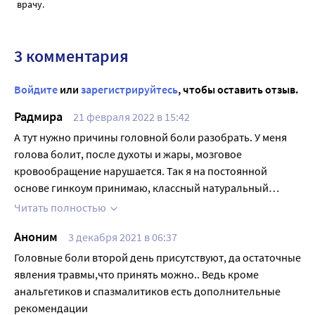
врачу.
3 комментария
Войдите
или
зарегистрируйтесь
, чтобы оставить отзыв.
Радмира
21 февраля 2022 в 15:42
А тут нужно причины головной боли разобрать. У меня
голова болит, после духоты и жары, мозговое
кровообращение нарушается. Так я на постоянной
основе гинкоум принимаю, классный натуральный
препарат. Снабжает мозг кислородом, улучшает память,
Читать полностью
снижает риск развития инсульта.
Аноним
3 декабря 2021 в 06:37
Головные боли второй день присутствуют, да остаточные
явления травмы,что принять можно.. Ведь кроме
анальгетиков и спазмалитиков есть дополнительные
рекомендации