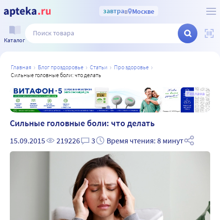
завтра
в
Москве
Каталог
главная
блог проздоровье
статьи
про здоровье
сильные головные боли: что делать
а
Реклама
Сильные головные боли: что делать
15.09.2015
219226
3
Время чтения: 8 минут