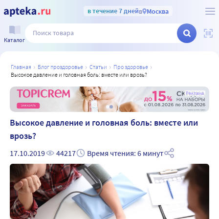
в течение 7 дней
в
Москва
Каталог
главная
блог проздоровье
статьи
про здоровье
высокое давление и головная боль: вместе или врозь?
а
Реклама
Высокое давление и головная боль: вместе или
врозь?
17.10.2019
44217
Время чтения: 6 минут