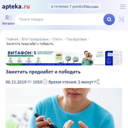
в течение 7 дней
в
Москве
Каталог
главная
блог проздоровье
статьи
про здоровье
заметить предиабет и победить
а
Реклама
Заметить предиабет и победить
06.11.2019
1059
Время чтения: 5 минут