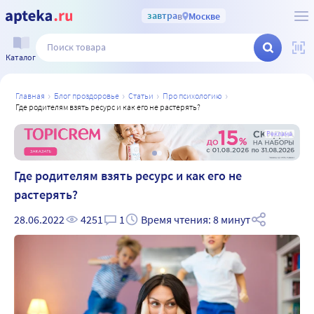
завтра
в
Москве
Каталог
главная
блог проздоровье
статьи
про психологию
где родителям взять ресурс и как его не растерять?
а
Реклама
Где родителям взять ресурс и как его не
растерять?
28.06.2022
4251
1
Время чтения: 8 минут