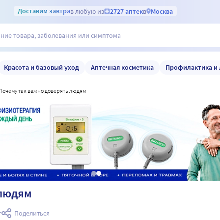
Доставим
завтра
в любую из
2727 аптек
в
Москва
Красота и базовый уход
Аптечная косметика
Профилактика и 
почему так важно доверять людям
 людям
т
Поделиться