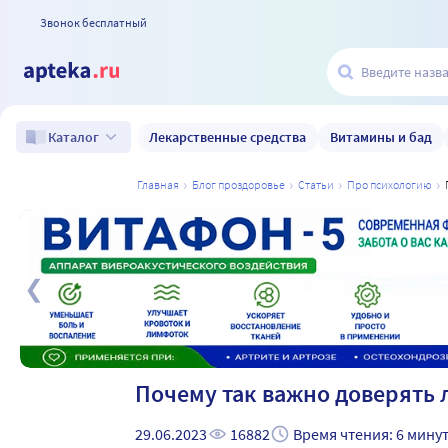
Звонок бесплатный
Лекарственные средства
Витамины и бад
Каталог
главная
блог проздоровье
статьи
про психологию
а
Почему так важно доверять
29.06.2023
16882
Время чтения: 6 мину