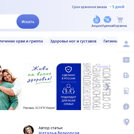
~ 5 дней
Срок хранения заказа
Искать
Акции
Уценка
Корзина
лечение орви и гриппа
Здоровье ног и суставов
Гигиена и уход
Реклама
Автор статьи
Наталья Безкорсая