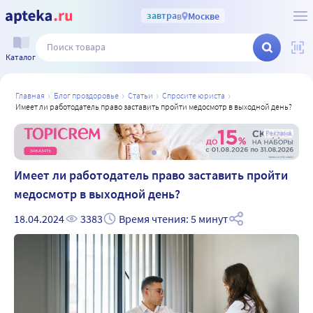
завтра
в
Москве
Каталог
главная
блог проздоровье
статьи
спросите юриста
имеет ли работодатель право заставить пройти медосмотр в выходной день?
а
Реклама
Имеет ли работодатель право заставить пройти
медосмотр в выходной день?
18.04.2024
3383
Время чтения: 5 минут