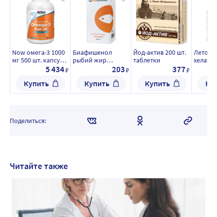
Now омега-3 1000
Биафишенол
Йод-актив 200 шт.
Летофа
мг 500 шт. капсулы
рыбий жир
таблетки
хелат 60
массой 1382 мг
пищевой 100 мл
капсул
5 434
203
377
₽
₽
₽
флакон
0,26 г
Купить
Купить
Купить
Ку
Поделиться:
Читайте также