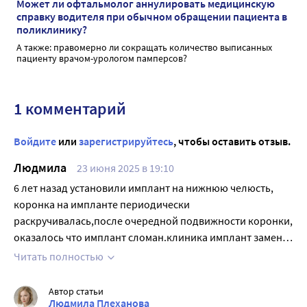
Может ли офтальмолог аннулировать медицинскую
справку водителя при обычном обращении пациента в
поликлинику?
А также: правомерно ли сокращать количество выписанных
пациенту врачом-урологом памперсов?
1 комментарий
Войдите
или
зарегистрируйтесь
, чтобы оставить отзыв.
Людмила
23 июня 2025 в 19:10
6 лет назад установили имплант на нижнюю челюсть,
коронка на импланте периодически
раскручивалась,после очередной подвижности коронки,
оказалось что имплант сломан.клиника имплант заменит
по гарантии(гарантия пожизненная).но за удаление и
Читать полностью
установку импланта и новую коронку требует оплату.при
гарантийном случае не должен оплачивать эти расходы
Автор статьи
производитель импланта?
Людмила Плеханова