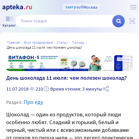
завтра
в
Москва
Каталог
главная
блог проздоровье
статьи
про еду
день шоколада 11 июля: чем полезен шоколад?
а
Реклама
День шоколада 11 июля: чем полезен шоколад?
11.07.2018
210
Время чтения: 3 минуты
Про еду
Раздел:
Шоколад — один из продуктов, который люди
особенно любят. Сладкий и горький, белый и
черный, чистый или с всевозможными добавками
от орехов до перца чили — это десерт практически