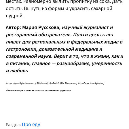
местах. Равномерно вылить пропитку из сока. Дать
остыть. Вынуть из формы и украсить сахарной
пудрой.
Автор: Мария Русскова
, научный журналист и
ресторанный обозреватель. Почти десять лет
пишет для региональных и федеральных медиа о
гастрономии, доказательной медицине и
современной науке. Верит в то, что в жизни, как и
в питании, главное — разнообразие, умеренность
и любовь
Фото: depositphotos.com / Shidlovski, bhofack2, Mila Naumova / Фотобанк istockphoto /
Мнение автора может не совпадать с мнением редакции
Про еду
Раздел: