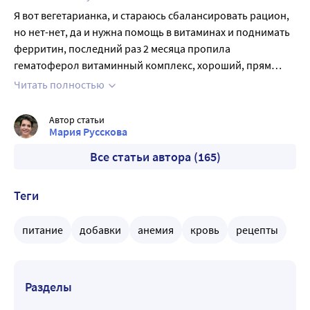
Я вот вегетарианка, и стараюсь сбалансировать рацион,
но нет-нет, да и нужна помощь в витаминах и поднимать
ферритин, последний раз 2 месяца пропила
гематоферол витаминный комплекс, хороший, прям
почувствовала эффект от него, и по анализам было
Читать полностью
видно
Автор статьи
Мария Русскова
Все статьи автора (165)
Теги
питание
добавки
анемия
кровь
рецепты
Разделы