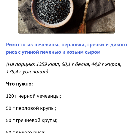
Ризотто из чечевицы, перловки, гречки и дикого
риса с утиной печенью и козьим сыром
(На порцию: 1359 ккал, 60,1 г белка, 44,8 г жиров,
179,4 г углеводов)
Что нужно:
120 г черной чечевицы;
50 г перловой крупы;
50 г гречневой крупы;
50 г дикого риса;