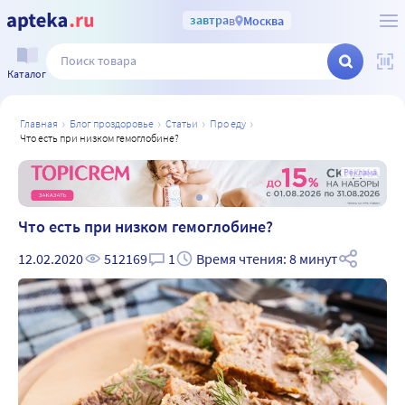
завтра
в
Москва
Каталог
главная
блог проздоровье
статьи
про еду
что есть при низком гемоглобине?
а
Реклама
Что есть при низком гемоглобине?
12.02.2020
512169
1
Время чтения: 8 минут