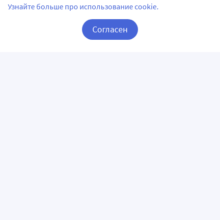
Узнайте больше про использование cookie.
Согласен
Корзина
Вход / Регистрация
ПРИЛОЖЕНИЯ
СЛЕДИТЕ ЗА НАМИ
ГОРЯЧАЯ ЛИНИЯ