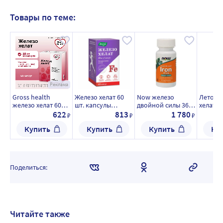
Товары по теме:
Реклама
Gross health
Железо хелат 60
Now железо
Летофа
железо хелат 60
шт. капсулы
двойной силы 36
хелат 1
шт. капсулы
массой 0,25 г
мг 90 шт. капсулы
капсул
622
813
1 780
₽
₽
₽
массой 0,25 г
массой 450 мг
0,26 г/
Купить
Купить
Купить
Ку
Поделиться:
Читайте также