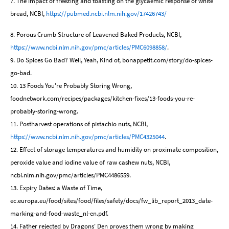
7. The impact of freezing and toasting on the glycaemic response of white
bread, NCBI,
https://pubmed.ncbi.nlm.nih.gov/17426743/
8. Porous Crumb Structure of Leavened Baked Products, NCBI,
https://www.ncbi.nlm.nih.gov/pmc/articles/PMC6098858/
.
9. Do Spices Go Bad? Well, Yeah, Kind of, bonappetit.com/story/do-spices-
go-bad.
10. 13 Foods You're Probably Storing Wrong,
foodnetwork.com/recipes/packages/kitchen-fixes/13-foods-you-re-
probably-storing-wrong.
11. Postharvest operations of pistachio nuts, NCBI,
https://www.ncbi.nlm.nih.gov/pmc/articles/PMC4325044
.
12. Effect of storage temperatures and humidity on proximate composition,
peroxide value and iodine value of raw cashew nuts, NCBI,
ncbi.nlm.nih.gov/pmc/articles/PMC4486559.
13. Expiry Dates: a Waste of Time,
ec.europa.eu/food/sites/food/files/safety/docs/fw_lib_report_2013_date-
marking-and-food-waste_nl-en.pdf.
14. Father rejected by Dragons' Den proves them wrong by making