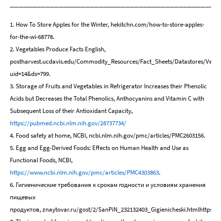
_______________________________________________
1. How To Store Apples for the Winter, hekitchn.com/how-to-store-apples-
for-the-wi-68778.
2. Vegetables Produce Facts English,
postharvest.ucdavis.edu/Commodity_Resources/Fact_Sheets/Datastores/Veget
uid=14&ds=799.
3. Storage of Fruits and Vegetables in Refrigerator Increases their Phenolic
Acids but Decreases the Total Phenolics, Anthocyanins and Vitamin C with
Subsequent Loss of their Antioxidant Capacity,
https://pubmed.ncbi.nlm.nih.gov/28737734/
4. Food safety at home, NCBI, ncbi.nlm.nih.gov/pmc/articles/PMC2603156.
5. Egg and Egg-Derived Foods: Effects on Human Health and Use as
Functional Foods, NCBI,
https://www.ncbi.nlm.nih.gov/pmc/articles/PMC4303863
.
6. Гигиенические требования к срокам годности и условиям хранения
пищевых
продуктов,
znaytovar.ru/gost/2/SanPiN_232132403_Gigienicheski.htmlhttps:/