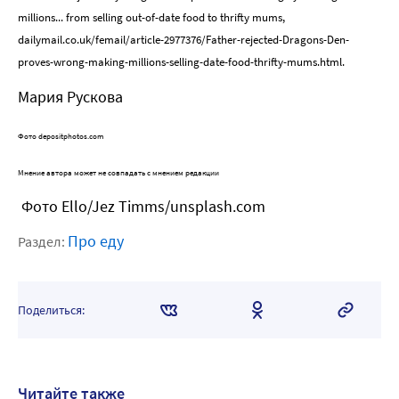
millions... from selling out-of-date food to thrifty mums,
dailymail.co.uk/femail/article-2977376/Father-rejected-Dragons-Den-
proves-wrong-making-millions-selling-date-food-thrifty-mums.html.
Мария Рускова
Фото depositphotos.com
Мнение автора может не совпадать с мнением редакции
Фото Ello/Jez Timms/unsplash.com
Про еду
Раздел:
Поделиться:
Читайте также