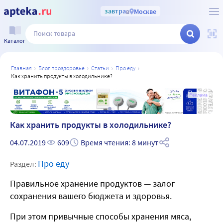
завтра
в
Москве
Каталог
главная
блог проздоровье
статьи
про еду
как хранить продукты в холодильнике?
а
Реклама
Как хранить продукты в холодильнике?
04.07.2019
609
Время чтения: 8 минут
Про еду
Раздел:
Правильное хранение продуктов — залог
сохранения вашего бюджета и здоровья.
При этом привычные способы хранения мяса,