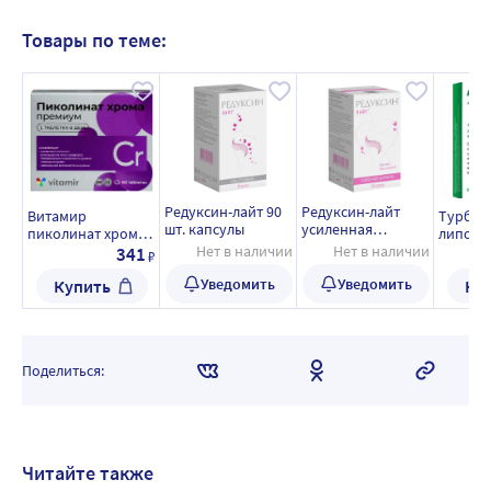
Товары по теме:
Редуксин-лайт 90
Редуксин-лайт
Витамир
Турбос
шт. капсулы
усиленная
пиколинат хрома
липоев
формула 30 шт.
премиум 60 шт.
Нет в наличии
Нет в наличии
кислота
341
₽
капсулы
таблетки,
карнити
Уведомить
Уведомить
Купить
Ку
покрытые
таблет
оболочкой массой
100 мг
Поделиться:
Читайте также