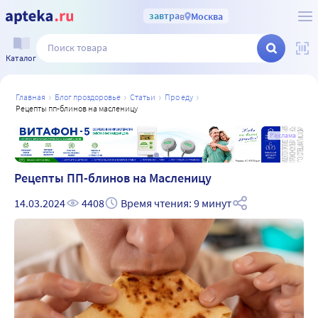
завтра
в
Москва
Каталог
главная
блог проздоровье
статьи
про еду
рецепты пп-блинов на масленицу
а
Реклама
Рецепты ПП-блинов на Масленицу
14.03.2024
4408
Время чтения: 9 минут