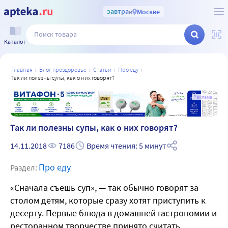
завтра
в
Москве
Каталог
главная
блог проздоровье
статьи
про еду
так ли полезны супы, как о них говорят?
а
Реклама
Так ли полезны супы, как о них говорят?
14.11.2018
7186
Время чтения: 5 минут
Про еду
Раздел:
«Сначала съешь суп», — так обычно говорят за
столом детям, которые сразу хотят приступить к
десерту. Первые блюда в домашней гастрономии и
ресторанном творчестве принято считать