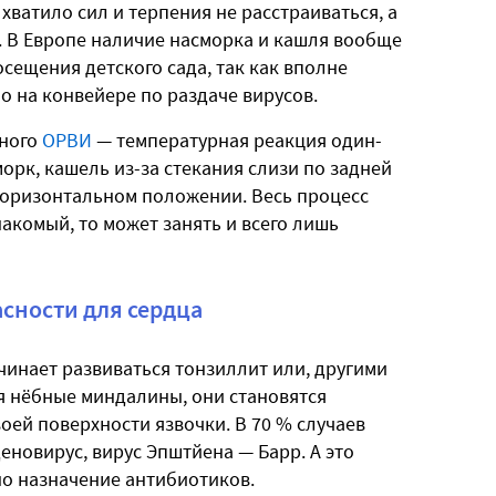
 хватило сил и терпения не расстраиваться, а
 В Европе наличие насморка и кашля вообще
сещения детского сада, так как вполне
но на конвейере по раздаче вирусов.
нного
ОРВИ
— температурная реакция один-
морк, кашель из-за стекания слизи по задней
 горизонтальном положении. Весь процесс
накомый, то может занять и всего лишь
асности для сердца
ачинает развиваться тонзиллит или, другими
я нёбные миндалины, они становятся
воей поверхности язвочки. В 70 % случаев
еновирус, вирус Эпштйена — Барр. А это
вно назначение антибиотиков.