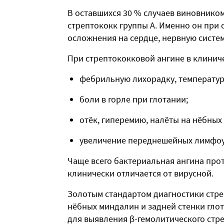
В оставшихся 30 % случаев виновнико
стрептококк группы А. Именно он при 
осложнения на сердце, нервную систем
При стрептококковой ангине в клинич
фебрильную лихорадку, температуру 
боли в горле при глотании;
отёк, гиперемию, налёты на нёбных
увеличение переднешейных лимфоу
Чаще всего бактериальная ангина прот
клинически отличается от вирусной.
Золотым стандартом диагностики стре
нёбных миндалин и задней стенки глот
для выявления β-гемолитического стр