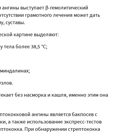
м ангины выступает β-гемолитический
отсутствии грамотного лечения может дать
у, суставы.
еской картине выделяют:
тела более 38,5 °С;
 миндалинах;
злов.
екает без насморка и кашля, именно этим она
птококковой ангины является бакпосев с
ки, а также использование экспресс-тестов
ептококка. При обнаружении стрептококка