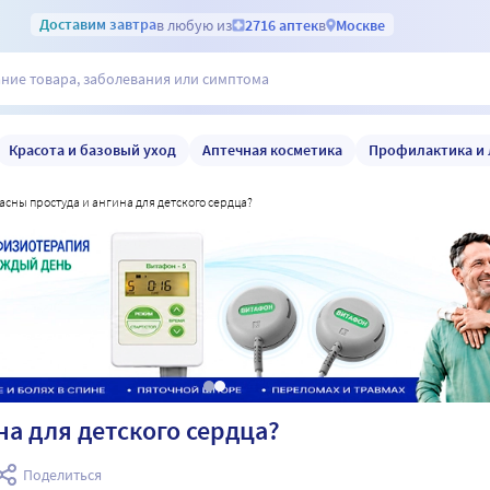
Доставим
завтра
в любую из
2716 аптек
в
Москве
Красота и базовый уход
Аптечная косметика
Профилактика и 
пасны простуда и ангина для детского сердца?
на для детского сердца?
Поделиться