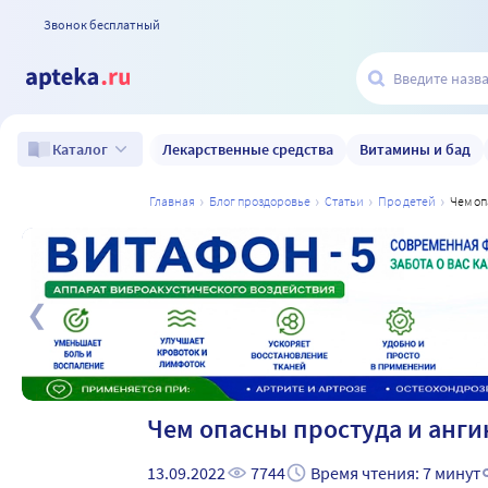
Звонок бесплатный
Лекарственные средства
Витамины и бад
Каталог
главная
блог проздоровье
статьи
про детей
чем о
а
Чем опасны простуда и анги
13.09.2022
7744
Время чтения: 7 минут