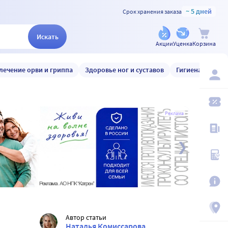
~ 5 дней
Срок хранения заказа
Искать
Акции
Уценка
Корзина
лечение орви и гриппа
Здоровье ног и суставов
Гигиена и уход
Реклама
Автор статьи
Наталья Комиссарова