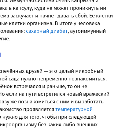
ится. Иммунная система очень капризна и
ека в капсулу, куда не может проникнуть ни
ма заскучает и начнёт давать сбой. Её клетки
ые клетки организма. В итоге у человека
болевания:
сахарный диабет
, аутоиммунный
гие.
И
испечённых друзей — это целый микробный
елей сада нужно непременно познакомиться.
нок встречался и раньше, то он не
 Но если на пути встретился новый вражеский
разу же познакомиться с ним и выработать
накомство проявляется
температурной
то нужно для того, чтобы при следующей
микроорганизму без каких-либо внешних