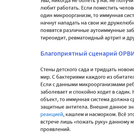
Увы, никогда не болеть у нас не получ
любит работать. Если поместить челов
один микроорганизм, то иммунная систе
начнут нападать на свои же дружелюбн
появятся различные аутоиммунные за
тиреоидит, ревматоидный артрит и дру
Благоприятный сценарий ОРВ
Стены детского сада и тридцать ново
мир. С бактериями каждого из обитат
Если с данными микроорганизмами ребё
заболевает и спокойно ходит в садик.
объект, то иммунная система должна с
защитные антитела. Внешне данное з
реакцией
, кашлем и насморком. Всё э
встрече лишь «пожать руку» данному 
проявлений.