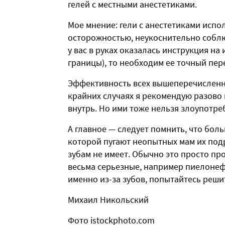
гелей с местными анестетиками.
Мое мнение: гели с анестетиками испо
осторожностью, неукоснительно соблю
у вас в руках оказалась инструкция на
границы), то необходим ее точный пер
Эффективность всех вышеперечисленных
крайних случаях я рекомендую разово
внутрь. Но ими тоже нельзя злоупотре
А главное — следует помнить, что бол
которой пугают неопытных мам их подр
зубам не имеет. Обычно это просто п
весьма серьезные, например пиелонефр
именно из-за зубов, попытайтесь реш
Михаил Никольский
Фото istockphoto.com