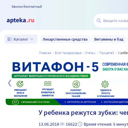
Звонок бесплатный
Лекарственные средства
Витамины и бад
Каталог
главная
блог проздоровье
статьи
про детей
у реб
а
У ребенка режутся зубки: че
13.06.2018
16622
Время чтения: 5 мину