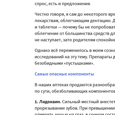
спрос, есть и предложения.
Честно говоря, я сам до некоторого в
лекарствам, облегчающим дентацию. Да
и таблетки — почему бы не попробова
облегчение от большинства средств д
не наступает, зато родителям спокойне
Однако всё переменилось в моем созна
исследований на эту тему. Препараты 
безобидными «пустышками».
Самые опасные компоненты
В наших аптеках продаются разнообра
по сути, обезболивающих компонентов 
1. Лидокаин.
Сильный местный анестети
прорезывании зубов. При превышении
отмерить ночью на глаз, в сонном сос