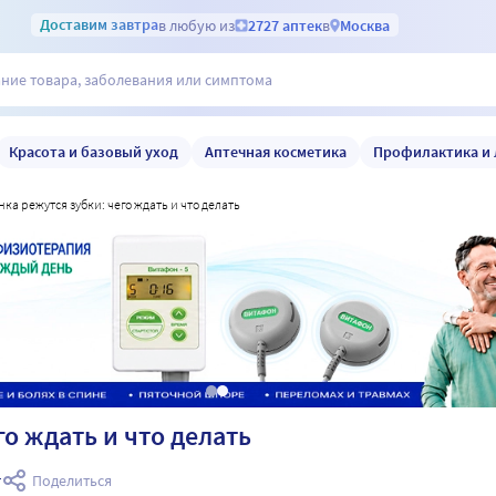
Доставим
завтра
в любую из
2727 аптек
в
Москва
Красота и базовый уход
Аптечная косметика
Профилактика и 
енка режутся зубки: чего ждать и что делать
го ждать и что делать
т
Поделиться