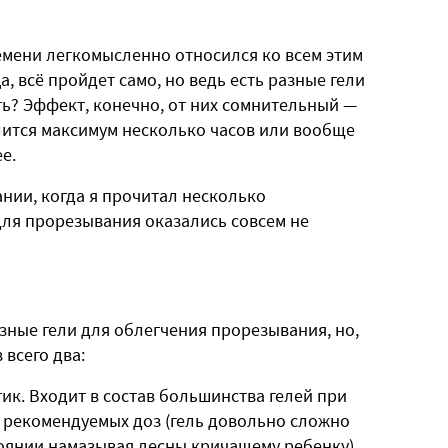
ремени легкомысленно относился ко всем этим
, всё пройдет само, но ведь есть разные гели
ть? Эффект, конечно, от них сомнительный —
лится максимум несколько часов или вообще
е.
нии, когда я прочитал несколько
для прорезывания оказались совсем не
зные гели для облегчения прорезывания, но,
всего два:
к. Входит в состав большинства гелей при
 рекомендуемых доз (гель довольно сложно
тоянии намазывая десны кричащему ребенку),