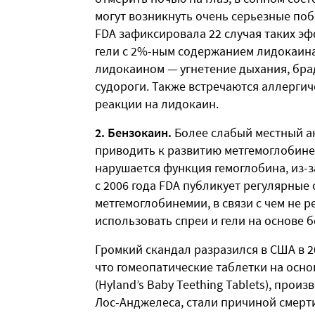
могут возникнуть очень серьезные поб
FDA зафиксировала 22 случая таких эфф
гели с 2%-ным содержанием лидокаин
лидокаином — угнетение дыхания, бра
судороги. Также встречаются аллергич
реакции на лидокаин.
2. Бензокаин.
Более слабый местный а
приводить к развитию метгемоглобине
нарушается функция гемоглобина, из-з
с 2006 года FDA публикует регулярные
метгемоглобинемии, в связи с чем не 
использовать спреи и гели на основе б
Громкий скандал разразился в США в 2
что гомеопатические таблетки на осн
(Hyland’s Baby Teething Tablets), про
Лос-Анджелеса, стали причиной смерти