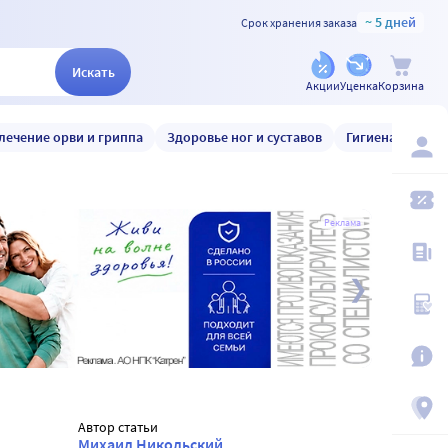
~ 5 дней
Срок хранения заказа
Искать
Акции
Уценка
Корзина
лечение орви и гриппа
Здоровье ног и суставов
Гигиена и уход
Реклама
Автор статьи
Михаил Никольский