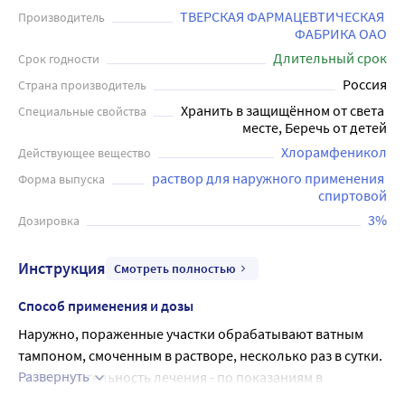
вызванных бактериальной инфекцией. Он активен в
ТВЕРСКАЯ ФАРМАЦЕВТИЧЕСКАЯ 
Производитель
ФАБРИКА ОАО
отношении большинства штаммов грамположительных
Длительный срок
и грамотрицательных микроорганизмов, устойчивых к
Срок годности
пенициллину, тетрациклинам, сульфаниламидам.
Россия
Страна производитель
Левомицетин 3% предназначен только для наружного
Хранить в защищённом от света 
Специальные свойства
применения. Он наносится на пораженные участки кожи
месте, Беречь от детей
два-три раза в день. Перед использованием необходимо
Хлорамфеникол
Действующее вещество
тщательно очистить кожу. Спиртовой раствор
раствор для наружного применения 
Форма выпуска
Левомицетина 3% доступен в флаконах объемом 25 мл.
спиртовой
Перед применением необходимо прочитать инструкцию
3%
Дозировка
и проконсультироваться с врачом.
Инструкция
Смотреть полностью
Способ применения и дозы
Наружно, пораженные участки обрабатывают ватным 
тампоном, смоченным в растворе, несколько раз в сутки.
Развернуть
Продолжительность лечения - по показаниям в 
зависимости от характера и локализации пораженного 