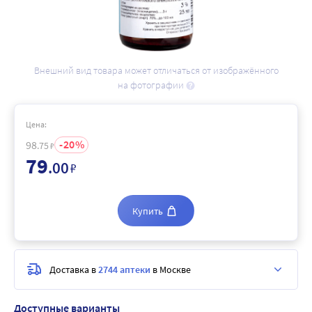
Внешний вид товара может отличаться от изображённого
на фотографии
Цена:
20
98
.75
₽
79
.00
₽
Купить
Доставка в
2744 аптеки
в Москве
Доступные варианты