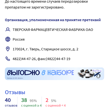
До настоящего времени случаев передозировки 
грамотрицательных микроорганизмов, устойчивых к 
препаратом не зарегистрировано.
пенициллину, тетрациклинам, сульфаниламидам. 
Способствует очищению и заживлению ожоговых ран и 
Организация, уполномоченная на принятие претензий
трофических язв, ускоряет эпителизацию. Устойчивость 
микроорганизмов к хлорамфениколу развивается 
ТВЕРСКАЯ ФАРМАЦЕВТИЧЕСКАЯ ФАБРИКА ОАО
относительно медленно.
Россия
170024, г. Тверь, Старицкое шоссе, д. 2
4822)44-47-26, факс(4822)44-47-19
Реклама
Отзывы
40
38
2
95%
5%
отзывов
с оценкой ≥ 4
с оценкой < 4