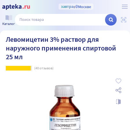
завтра
в
Москве
Каталог
Левомицетин 3% раствор для
наружного применения спиртовой
25 мл
(
40
отзывов)