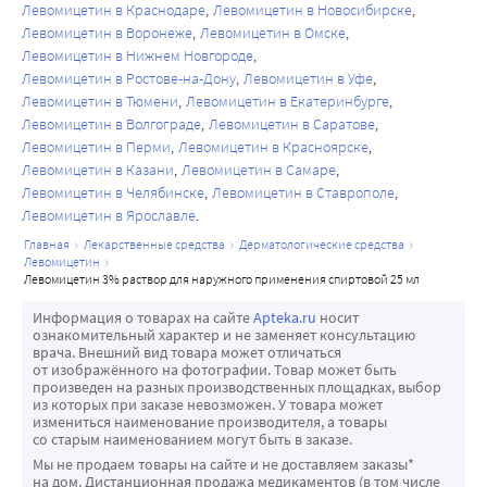
Левомицетин в Краснодаре
Левомицетин в Новосибирске
Левомицетин в Воронеже
Левомицетин в Омске
Левомицетин в Нижнем Новгороде
Левомицетин в Ростове-на-Дону
Левомицетин в Уфе
Левомицетин в Тюмени
Левомицетин в Екатеринбурге
Левомицетин в Волгограде
Левомицетин в Саратове
Левомицетин в Перми
Левомицетин в Красноярске
Левомицетин в Казани
Левомицетин в Самаре
Левомицетин в Челябинске
Левомицетин в Ставрополе
Левомицетин в Ярославле
главная
лекарственные средства
дерматологические средства
левомицетин
левомицетин 3% раствор для наружного применения спиртовой 25 мл
Информация о товарах на сайте
Apteka.ru
носит
ознакомительный характер и не заменяет консультацию
врача. Внешний вид товара может отличаться
от изображённого на фотографии. Товар может быть
произведен на разных производственных площадках, выбор
из которых при заказе невозможен. У товара может
измениться наименование производителя, а товары
со старым наименованием могут быть в заказе.
Мы не продаем товары на сайте и не доставляем заказы*
на дом. Дистанционная продажа медикаментов (в том числе