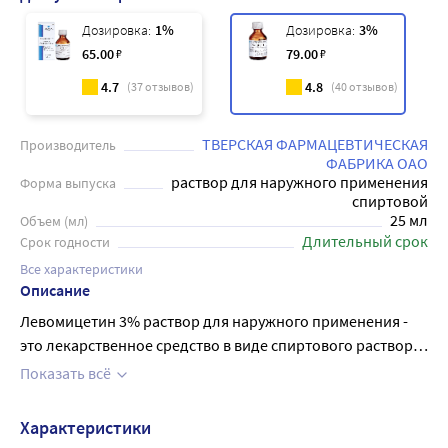
Дозировка:
1%
Дозировка:
3%
65
.00
₽
79
.00
₽
4.7
4.8
(
37
отзывов)
(
40
отзывов)
ТВЕРСКАЯ ФАРМАЦЕВТИЧЕСКАЯ
Производитель
ФАБРИКА ОАО
раствор для наружного применения
Форма выпуска
спиртовой
25 мл
Объем (мл)
Длительный срок
Срок годности
Все характеристики
Описание
Левомицетин 3% раствор для наружного применения -
это лекарственное средство в виде спиртового раствора
для наружного применения. Оно содержит в себе
Показать всё
активное вещество - хлорамфеникол, которое обладает
антибактериальным действием. Данный препарат
Характеристики
применяется для лечения различных заболеваний кожи,