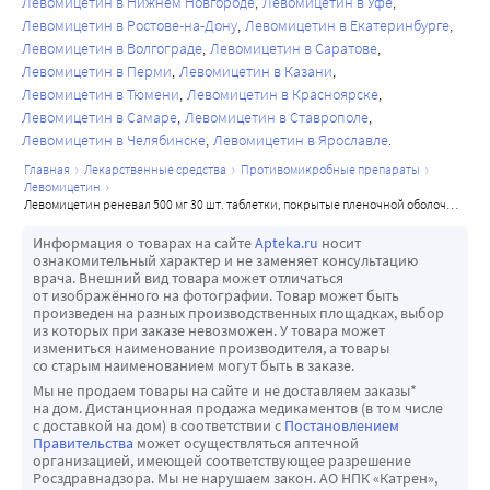
Левомицетин в Нижнем Новгороде
Левомицетин в Уфе
Левомицетин в Ростове-на-Дону
Левомицетин в Екатеринбурге
Левомицетин в Волгограде
Левомицетин в Саратове
Левомицетин в Перми
Левомицетин в Казани
Левомицетин в Тюмени
Левомицетин в Красноярске
Левомицетин в Самаре
Левомицетин в Ставрополе
Левомицетин в Челябинске
Левомицетин в Ярославле
главная
лекарственные средства
противомикробные препараты
левомицетин
левомицетин реневал 500 мг 30 шт. таблетки, покрытые пленочной оболочкой
Информация о товарах на сайте
Apteka.ru
носит
ознакомительный характер и не заменяет консультацию
врача. Внешний вид товара может отличаться
от изображённого на фотографии. Товар может быть
произведен на разных производственных площадках, выбор
из которых при заказе невозможен. У товара может
измениться наименование производителя, а товары
со старым наименованием могут быть в заказе.
Мы не продаем товары на сайте и не доставляем заказы*
на дом. Дистанционная продажа медикаментов (в том числе
с доставкой на дом) в соответствии с
Постановлением
Правительства
может осуществляться аптечной
организацией, имеющей соответствующее разрешение
Росздравнадзора. Мы не нарушаем закон. АО НПК «Катрен»,