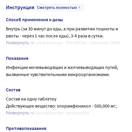
Инструкция
Смотреть полностью
Способ применения и дозы
Внутрь (за 30 минут до еды, а при развитии тошноты и 
рвоты - через 1 час после еды), 3-4 раза в сутки.
Развернуть
Разовая доза для взрослых - 250-500 мг, суточная - 2000 
мг.
Детям старше 3-х лет и с массой тела более 20 кг 
Показания
назначают по 12,5 мг/кг каждые 6 часов или по 25 мг/кг 
Инфекции мочевыводящих и желчевыводящих путей, 
каждые 12 часов.
вызванные чувствительными микроорганизмами.
Средняя продолжительность лечения - 8-10 дней.
Состав
Состав на одну таблетку
Действующее вещество: хлорамфеникол - 500,000 мг;
Развернуть
вспомогательные вещества: целлюлоза 
микрокристаллическая 101, кросповидон, коповидон 
(коллидон VA-64), повидон К 30, кальция стеарат, 
Противопоказания