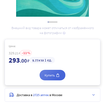
Внешний вид товара может отличаться от изображённого
на фотографии
Цена:
11
329
.21
₽
293
.00
за 1 ед.
₽
9
.77
₽
Купить
Доставка в
2725 аптек
в Москве