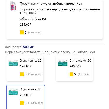
Первичная упаковка:
тюбик-капельница
Форма выпуска:
раствор для наружного применения
спиртовой
Объем (мл):
25 мл
164
.00
₽
5
(
4
отзыва)
500 мг
Дозировка:
Форма выпуска:
таблетки, покрытые пленочной оболочкой
В упаковке:
10
В упаковке:
20
176
.00
₽
240
.00
₽
5
5
(
3
отзыва)
(
1
отзыв)
В упаковке:
30
293
.00
₽
5
(
7
отзывов)