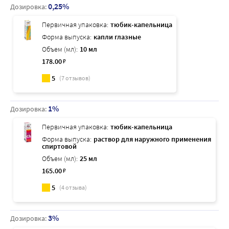
0,25%
Дозировка:
Первичная упаковка:
тюбик-капельница
Форма выпуска:
капли глазные
Объем (мл):
10 мл
178
.00
₽
5
(
7
отзывов)
1%
Дозировка:
Первичная упаковка:
тюбик-капельница
Форма выпуска:
раствор для наружного применения
спиртовой
Объем (мл):
25 мл
165
.00
₽
5
(
4
отзыва)
3%
Дозировка: