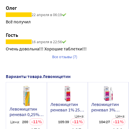
Олег
22 апреля в 06:19
Всё получил
Гость
16 апреля в 22:56
Очень довольна!!! Хорошие таблетки!!!
Все отзывы (7)
Варианты товара Левомицетин
Левомицетин
Левомицетин
Левомицетин
реневал 1% 25
реневал 3%
реневал 0,25%
мл тюбик-
тюбик-
Цена:
Цена:
тюбик-
капельница
капельница
11
11
11
Цена:
200
185.39
184.27
капельница
раствор для
раствор для